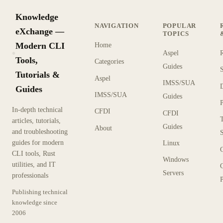
Knowledge
NAVIGATION
POPULAR
eXchange —
TOPICS
Modern CLI
Home
Aspel
KX
Tools,
Categories
Guides
Tutorials &
Aspel
IMSS/SUA
Guides
IMSS/SUA
Guides
In-depth technical
CFDI
CFDI
articles, tutorials,
Guides
About
and troubleshooting
guides for modern
Linux
CLI tools, Rust
Windows
utilities, and IT
Servers
professionals
P
Publishing technical
knowledge since
2006