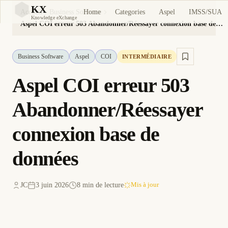
KX
Home
Categories
Aspel
IMSS/SUA
Accueil
Business Software
KX
Knowledge eXchange
Aspel COI erreur 503 Abandonner/Réessayer connexion base de données
Business Software
Aspel
COI
INTERMÉDIAIRE
Aspel COI erreur 503
Abandonner/Réessayer
connexion base de
données
JC
3 juin 2026
8 min de lecture
Mis à jour