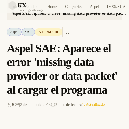
KX
Home
Categories
Aspel
IMSS/SUA
Inicio
Aspel
KX
Knowledge eXchange
Aspel SAE: Aparece el error 'missing data provider or data packet' al cargar el programa
Aspel
SAE
INTERMEDIO
Aspel SAE: Aparece el
error 'missing data
provider or data packet'
al cargar el programa
JC
2 de junio de 2013
2 min de lectura
Actualizado