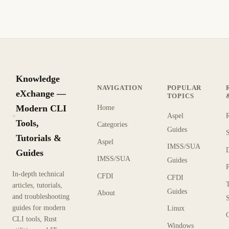
12 min de lectura
Actualizado
INTERMEDIO
Knowledge
NAVIGATION
POPULAR
eXchange —
TOPICS
Modern CLI
Home
Aspel
KX
Tools,
Categories
Guides
Tutorials &
Aspel
IMSS/SUA
Guides
IMSS/SUA
Guides
In-depth technical
CFDI
CFDI
articles, tutorials,
Guides
About
and troubleshooting
guides for modern
Linux
CLI tools, Rust
Windows