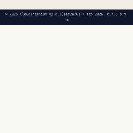
© 2026 CloudIngenium
·
v2.0.0
(eac2e76)
·
7 ago 2026, 05:35 p.m.
·