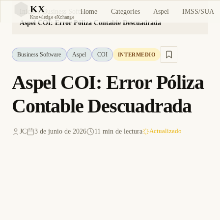
KX
Home
Categories
Aspel
IMSS/SUA
Inicio
Business Software
KX
Knowledge eXchange
Aspel COI: Error Póliza Contable Descuadrada
Business Software
Aspel
COI
INTERMEDIO
Aspel COI: Error Póliza
Contable Descuadrada
JC
3 de junio de 2026
11 min de lectura
Actualizado