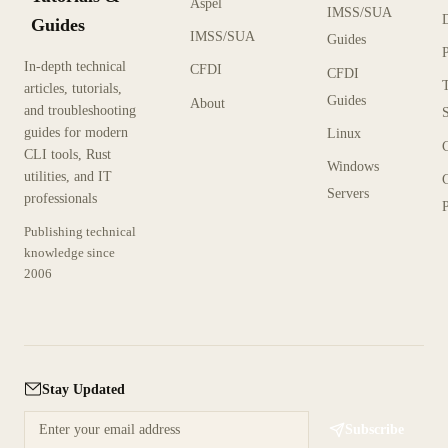
Aspel
IMSS/SUA
Guides
IMSS/SUA
Guides
In-depth technical
CFDI
CFDI
articles, tutorials,
Guides
About
and troubleshooting
guides for modern
Linux
CLI tools, Rust
Windows
utilities, and IT
Servers
professionals
P
Publishing technical
knowledge since
2006
Stay Updated
Subscribe