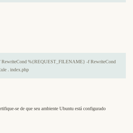
p-admin/ RewriteCond %{REQUEST_FILENAME} -f RewriteCond
ule . index.php
rtifique-se de que seu ambiente Ubuntu está configurado