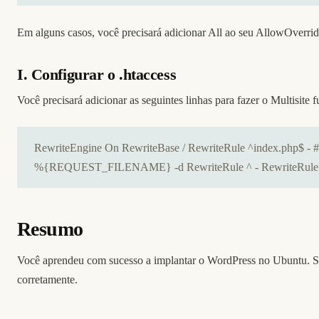
Em alguns casos, você precisará adicionar All ao seu AllowOverride
I. Configurar o .htaccess
Você precisará adicionar as seguintes linhas para fazer o Multisite f
RewriteEngine On RewriteBase / RewriteRule ^index.php$ 
%{REQUEST_FILENAME} -d RewriteRule ^ - RewriteRule ^(w
Resumo
Você aprendeu com sucesso a implantar o WordPress no Ubuntu. Se 
corretamente.