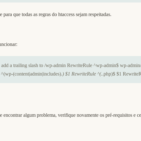
 para que todas as regras do htaccess sejam respeitadas.
uncionar:
- # add a trailing slash to /wp-admin RewriteRule ^wp-admin$ w
p-(content|admin|includes).
) $1 RewriteRule ^(.
.php)$ $1 RewriteR
encontrar algum problema, verifique novamente os pré-requisitos e ce