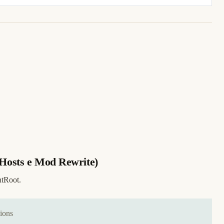
 Hosts e Mod Rewrite)
ntRoot.
ions