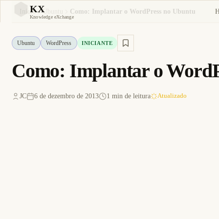
KX
Início
Ubuntu
Como: Implantar o WordPress no Ubuntu
KX
Knowledge eXchange
Ubuntu
WordPress
INICIANTE
Como: Implantar o WordP
JC
6 de dezembro de 2013
1 min de leitura
Atualizado