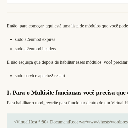
Então, para começar, aqui está uma lista de módulos que você pode 
sudo a2enmod expires
sudo a2enmod headers
E não esqueça que depois de habilitar esses módulos, você precisar
sudo service apache2 restart
I. Para o Multisite funcionar, você precisa q
Para habilitar o mod_rewrite para funcionar dentro de um Virtual
<VirtualHost *:80> DocumentRoot /var/www/vhosts/wordpress