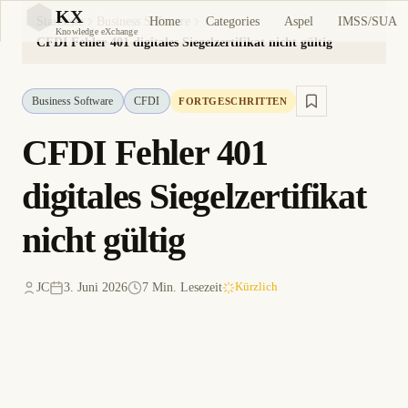
KX
Home
Categories
Aspel
IMSS/SUA
Startseite
Business Software
KX
Knowledge eXchange
CFDI Fehler 401 digitales Siegelzertifikat nicht gültig
Business Software
CFDI
FORTGESCHRITTEN
CFDI Fehler 401
digitales Siegelzertifikat
nicht gültig
JC
3. Juni 2026
7 Min. Lesezeit
Kürzlich