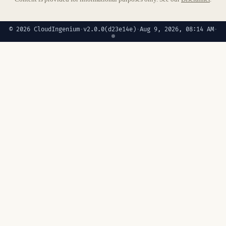
© 2026 CloudIngenium
·
v2.0.0
(d23e14e)
·
Aug 9, 2026, 08:14 AM
·