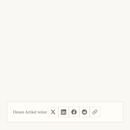
CSD erneuern
1
Neues Zertifikat im SAT erzeugen und im PAC
importieren.
Diesen Artikel teilen