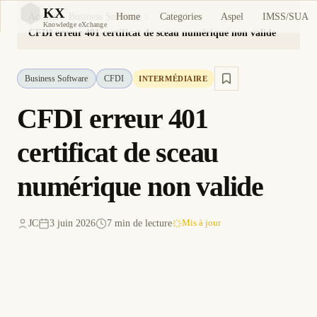
KX
Home
Categories
Aspel
IMSS/SUA
Accueil
Business Software
KX
Knowledge eXchange
CFDI erreur 401 certificat de sceau numérique non valide
Business Software
CFDI
INTERMÉDIAIRE
CFDI erreur 401
certificat de sceau
numérique non valide
JC
3 juin 2026
7 min de lecture
Mis à jour