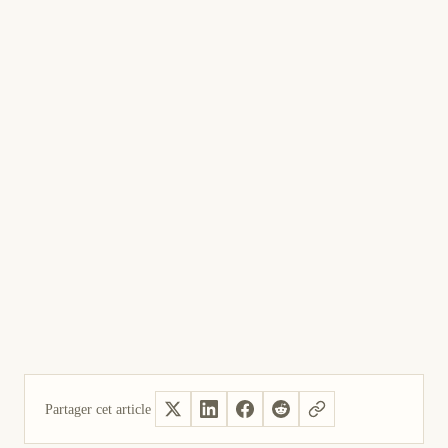
Renouveler le CSD
1
Générez un nouveau certificat sur le SAT et
importez-le dans le PAC.
Partager cet article