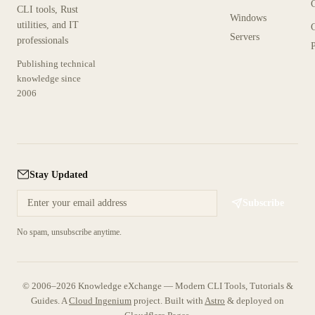
CLI tools, Rust
Windows
utilities, and IT
Servers
professionals
P
Publishing technical
knowledge since
2006
Stay Updated
Subscribe
No spam, unsubscribe anytime.
© 2006–2026 Knowledge eXchange — Modern CLI Tools, Tutorials &
Guides. A
Cloud Ingenium
project.
Built with
Astro
& deployed on