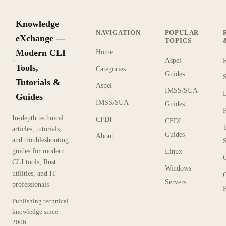
Knowledge
NAVIGATION
POPULAR
eXchange —
TOPICS
Modern CLI
Home
Aspel
KX
Tools,
Categories
Guides
Tutorials &
Aspel
IMSS/SUA
Guides
IMSS/SUA
Guides
In-depth technical
CFDI
CFDI
articles, tutorials,
Guides
About
and troubleshooting
guides for modern
Linux
CLI tools, Rust
Windows
utilities, and IT
Servers
professionals
P
Publishing technical
knowledge since
2006