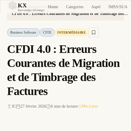
KX
Home
Categories
Aspel
IMSS/SUA
Accueil
Business Software
KX
Knowledge eXchange
CFDI 4.0 : Erreurs Courantes de Migration et de Timbrage des Factures
Business Software
CFDI
INTERMÉDIAIRE
CFDI 4.0 : Erreurs
Courantes de Migration
et de Timbrage des
Factures
JC
27 février 2026
6 min de lecture
Mis à jour