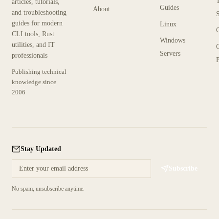
articles, tutorials,
Guides
About
and troubleshooting
guides for modern
Linux
CLI tools, Rust
Windows
utilities, and IT
Servers
professionals
P
Publishing technical
knowledge since
2006
Stay Updated
Subscribe
No spam, unsubscribe anytime.