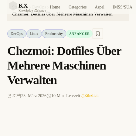
KX
Home
Categories
Aspel
IMSS/SUA
Startseite
DevOps
KX
Knowledge eXchange
Chezmoi: Dotfiles Über Mehrere Maschinen Verwalten
DevOps
Linux
Productivity
ANFÄNGER
Chezmoi: Dotfiles Über
Mehrere Maschinen
Verwalten
JC
23. März 2026
10 Min. Lesezeit
Kürzlich