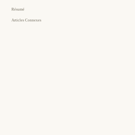
Résumé
Articles Connexes
Estimated Time:
Tools Needed: