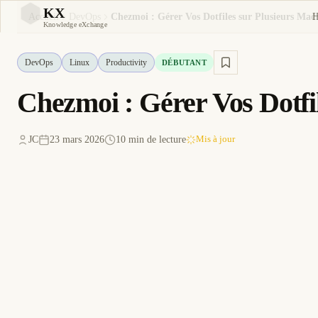
KX
Accueil
DevOps
Chezmoi : Gérer Vos Dotfiles sur Plusieurs Mac
KX
Knowledge eXchange
DevOps
Linux
Productivity
DÉBUTANT
Chezmoi : Gérer Vos Dotfi
JC
23 mars 2026
10 min de lecture
Mis à jour