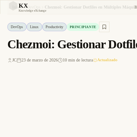
KX
Inicio
DevOps
Chezmoi: Gestionar Dotfiles en Múltiples Máquin
KX
Knowledge eXchange
DevOps
Linux
Productivity
PRINCIPIANTE
Chezmoi: Gestionar Dotfil
JC
23 de marzo de 2026
10 min de lectura
Actualizado