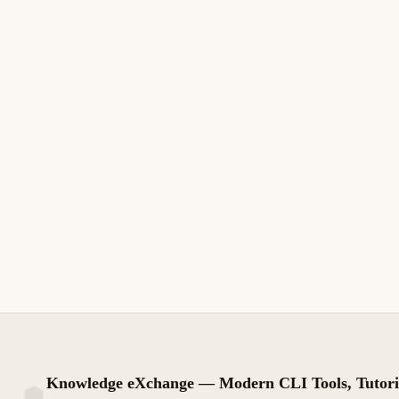
23 de marzo de 2026
LINUX
DEVOPS
LINUX
P
ES
24 de marzo d
bat: Un Clon de cat con Resaltado
comtrya:
de Sintaxis e Integración Git
Dotfiles 
bat es un reemplazo de cat con resaltado de
sintaxis para 200+ lenguajes, marcadores Git
comtrya gest
y numeración de líneas.
YAML.
8 min de lectura
Actualizado
PRINCIPIANTE
7 min de lectu
Knowledge eXchange — Modern CLI Tools, Tutori