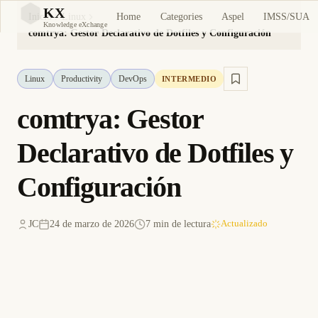
KX
Home
Categories
Aspel
IMSS/SUA
Inicio
Linux
KX
Knowledge eXchange
comtrya: Gestor Declarativo de Dotfiles y Configuración
Linux
Productivity
DevOps
INTERMEDIO
comtrya: Gestor
Declarativo de Dotfiles y
Configuración
JC
24 de marzo de 2026
7 min de lectura
Actualizado