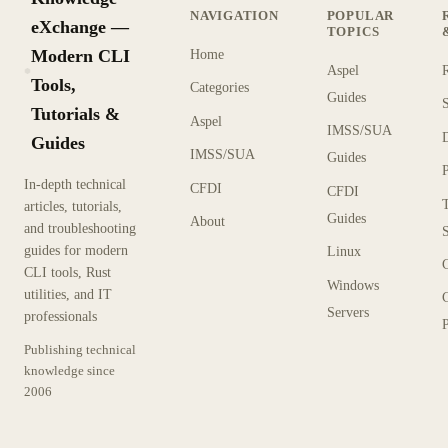
NAVIGATION
POPULAR
eXchange —
TOPICS
Modern CLI
Home
Aspel
KX
Tools,
Categories
Guides
Tutorials &
Aspel
IMSS/SUA
Guides
IMSS/SUA
Guides
In-depth technical
CFDI
CFDI
articles, tutorials,
Guides
About
and troubleshooting
guides for modern
Linux
CLI tools, Rust
Windows
utilities, and IT
Servers
professionals
P
Publishing technical
knowledge since
2006