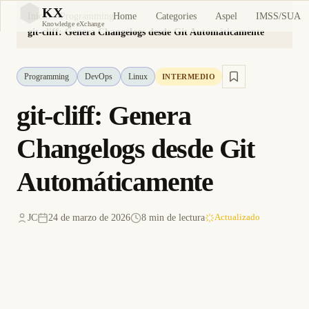
KX
Home
Categories
Aspel
IMSS/SUA
Inicio
Programming
KX
Knowledge eXchange
git-cliff: Genera Changelogs desde Git Automáticamente
Programming
DevOps
Linux
INTERMEDIO
git-cliff: Genera
Changelogs desde Git
Automáticamente
JC
24 de marzo de 2026
8 min de lectura
Actualizado