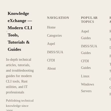
Knowledge
NAVIGATION
POPULAR
eXchange —
TOPICS
Modern CLI
Home
Aspel
KX
Tools,
Categories
Guides
Tutorials &
Aspel
IMSS/SUA
Guides
IMSS/SUA
Guides
In-depth technical
CFDI
CFDI
articles, tutorials,
Guides
About
and troubleshooting
guides for modern
Linux
CLI tools, Rust
Windows
utilities, and IT
Servers
professionals
P
Publishing technical
knowledge since
2006