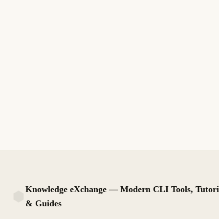
7 de junio de 2006
MICROSOFT
ES
Cómo crear una plantilla administrativa
personalizada para directiva de grupo
Las plantillas administrativas personalizadas permiten gestionar
cualquier configuración de registro via Directiva de Grupo. Crea
archivos ADMX/ADML y despliégalos centralmente.
9 min de lectura
Archivo
INTERMEDIO
Knowledge eXchange — Modern CLI Tools, Tutori
& Guides
KX