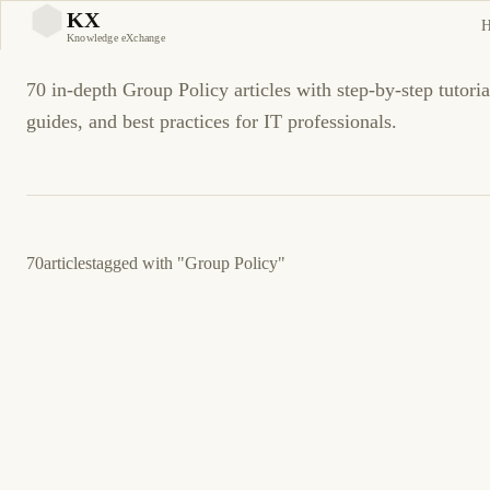
Group Policy Tutorials an
KX
KX
Knowledge eXchange
70 in-depth Group Policy articles with step-by-step tutoria
guides, and best practices for IT professionals.
70
articles
tagged with
"Group Policy"
5 de marzo de 2026
MICROSOFT
SERVERS
ES
DFSR Event ID 4012: Replicación SYSVOL
Detenida — Guía de Solución