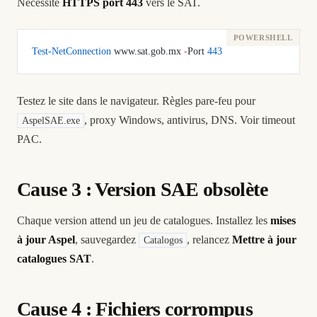
Nécessite
HTTPS port 443
vers le SAT.
Test-NetConnection
 www.sat.gob.mx 
-
Port 
443
Testez le site dans le navigateur. Règles pare-feu pour
, proxy Windows, antivirus, DNS. Voir
timeout
AspelSAE.exe
PAC
.
Cause 3 : Version SAE obsolète
Chaque version attend un jeu de catalogues. Installez les
mises
à jour Aspel
, sauvegardez
, relancez
Mettre à jour
Catalogos
catalogues SAT
.
Cause 4 : Fichiers corrompus