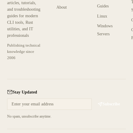
articles, tutorials,
Guides
About
and troubleshooting
guides for modern
Linux
CLI tools, Rust
Windows
utilities, and IT
Servers
professionals
P
Publishing technical
knowledge since
2006
Stay Updated
Subscribe
No spam, unsubscribe anytime.