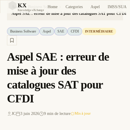
KX
Home
Categories
Aspel
IMSS/SUA
Accueil
Business Software
KX
Knowledge eXchange
Aspel SAE : erreur de mise à jour des catalogues SAT pour CFDI
Business Software
Aspel
SAE
CFDI
INTERMÉDIAIRE
Aspel SAE : erreur de
mise à jour des
catalogues SAT pour
CFDI
JC
3 juin 2026
9 min de lecture
Mis à jour