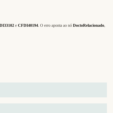
DI33102
e
CFDI40194
. O erro aponta ao nó
DoctoRelacionado
,