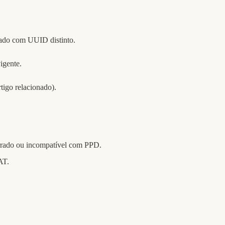
ado com UUID distinto.
vigente.
tigo relacionado).
errado ou incompatível com PPD.
AT.