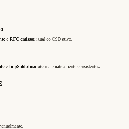
do
nte
e
RFC emissor
igual ao CSD ativo.
do
e
ImpSaldoInsoluto
matematicamente consistentes.
E
anualmente.