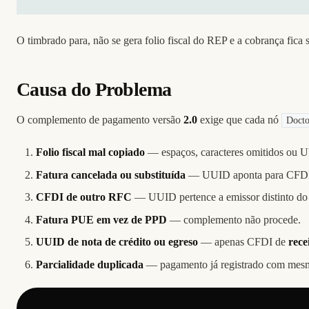
O timbrado para, não se gera folio fiscal do REP e a cobrança fic
Causa do Problema
O complemento de pagamento versão
2.0
exige que cada nó
Docto
Folio fiscal mal copiado
— espaços, caracteres omitidos ou 
Fatura cancelada ou substituída
— UUID aponta para CFDI 
CFDI de outro RFC
— UUID pertence a emissor distinto d
Fatura PUE em vez de PPD
— complemento não procede.
UUID de nota de crédito ou egreso
— apenas CFDI de
rece
Parcialidade duplicada
— pagamento já registrado com mesm