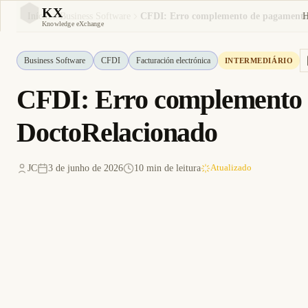
KX
Início
Business Software
KX
Knowledge eXchange
Business Software
CFDI
Facturación electrónica
INTERMEDIÁRIO
CFDI: Erro complemento 
DoctoRelacionado
JC
3 de junho de 2026
10 min de leitura
Atualizado