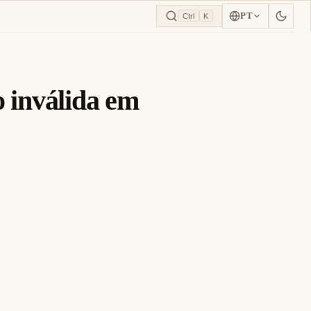
PT
Ctrl
K
 inválida em