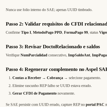
Nunca use folio interno do SAE; apenas UUID timbrado.
Passo 2: Validar requisitos do CFDI relaciona
Confirme
Tipo I
,
MetodoPago PPD
,
FormaPago 99
, status
Vige
Passo 3: Revisar DoctoRelacionado e saldos
Verifique
NumParcialidad
consecutivo,
ImpSaldoAnt
,
ImpPaga
Passo 4: Regenerar complemento no Aspel SA
Contas a Receber → Cobrança
→ selecione pagamento.
Elimine rascunho REP falho se UUID estava errado.
Gerar CFDI de Pagamento
novamente.
Se SAE persistir com UUID errado, capture REP no
portal PAC
m