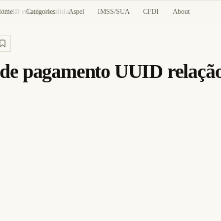
Home
Categories
Aspel
IMSS/SUA
CFDI
About
CFDI: Erro complemento de pagamento UUID relação inválida em DoctoRelacionado
de pagamento UUID relação