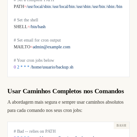
PATH
=
/usr/local/sbin:/usr/local/bin:/usr/sbin:/usr/bin:/sbin:/bin
# Set the shell
SHELL
=
/bin/bash
# Set email for cron output
MAILTO
=
admin@example.com
# Your cron jobs below
0
 2
 *
 *
 *
 /home/usuario/backup.sh
Usar Caminhos Completos nos Comandos
A abordagem mais segura e sempre usar caminhos absolutos
para cada comando nos seus cron jobs:
# Bad -- relies on PATH