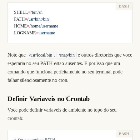
SHELL
=
/bin/sh
PATH
=
/usr/bin:/bin
HOME
=
/home/username
LOGNAME
=
username
Note que
,
e outros diretorios que voce
/usr/local/bin
/snap/bin
esperaria no seu PATH estao ausentes. E por isso que um
comando que funciona perfeitamente no seu terminal pode
falhar silenciosamente no cron.
Definir Variaveis no Crontab
Voce pode definir variaveis de ambiente no topo do seu
crontab:
# Set a complete PATH