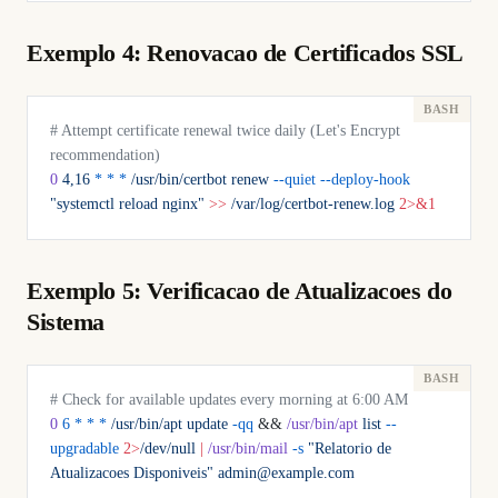
Exemplo 4: Renovacao de Certificados SSL
# Attempt certificate renewal twice daily (Let's Encrypt 
recommendation)
0
 4,16
 *
 *
 *
 /usr/bin/certbot
 renew
 --quiet
 --deploy-hook
"systemctl reload nginx"
 >>
 /var/log/certbot-renew.log
 2>&1
Exemplo 5: Verificacao de Atualizacoes do
Sistema
# Check for available updates every morning at 6:00 AM
0
 6
 *
 *
 *
 /usr/bin/apt
 update
 -qq
 && 
/usr/bin/apt
 list
 --
upgradable
 2>
/dev/null
 |
 /usr/bin/mail
 -s
 "Relatorio de 
Atualizacoes Disponiveis"
 admin@example.com