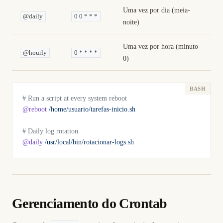
Uma vez por dia (meia-
@daily
0 0 * * *
noite)
Uma vez por hora (minuto
@hourly
0 * * * *
0)
# Run a script at every system reboot
@reboot
 /home/usuario/tarefas-inicio.sh
# Daily log rotation
@daily
 /usr/local/bin/rotacionar-logs.sh
Gerenciamento do Crontab