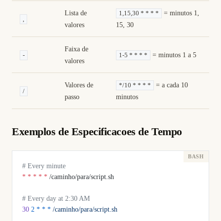
Lista de
= minutos 1,
1,15,30 * * * *
,
valores
15, 30
Faixa de
= minutos 1 a 5
-
1-5 * * * *
valores
Valores de
= a cada 10
*/10 * * * *
/
passo
minutos
Exemplos de Especificacoes de Tempo
# Every minute
*
 *
 *
 *
 *
 /caminho/para/script.sh
# Every day at 2:30 AM
30
 2
 *
 *
 *
 /caminho/para/script.sh