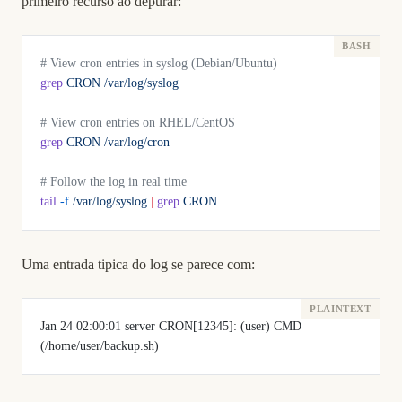
primeiro recurso ao depurar:
# View cron entries in syslog (Debian/Ubuntu)
grep
 CRON
 /var/log/syslog
# View cron entries on RHEL/CentOS
grep
 CRON
 /var/log/cron
# Follow the log in real time
tail
 -f
 /var/log/syslog
 |
 grep
 CRON
Uma entrada tipica do log se parece com:
Jan 24 02:00:01 server CRON[12345]: (user) CMD 
(/home/user/backup.sh)