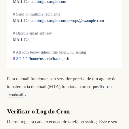
MAILTO
=
admin@example.com
# Send to multiple recipients
MAILTO
=
admin@example.com,devops@example.com
# Disable email entirely
MAILTO
=
""
# All jobs below inherit the MAILTO setting
0
 2
 *
 *
 *
 /home/usuario/backup.sh
Para o email funcionar, seu servidor precisa de um agente de
transferencia de email (MTA) funcional como
ou
postfix
.
sendmail
Verificar o Log do Cron
O cron registra cada execucao de tarefa no syslog. Este e seu