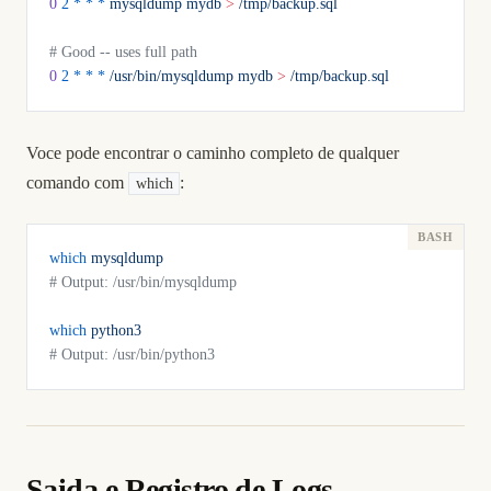
0
 2
 *
 *
 *
 mysqldump
 mydb
 >
 /tmp/backup.sql
# Good -- uses full path
0
 2
 *
 *
 *
 /usr/bin/mysqldump
 mydb
 >
 /tmp/backup.sql
Voce pode encontrar o caminho completo de qualquer
comando com
:
which
which
 mysqldump
# Output: /usr/bin/mysqldump
which
 python3
# Output: /usr/bin/python3
Saida e Registro de Logs