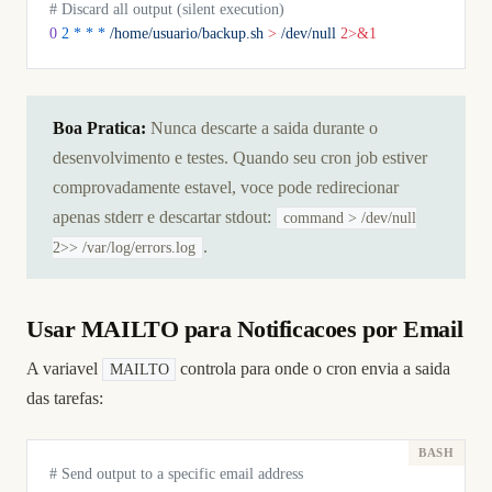
# Discard all output (silent execution)
0
 2
 *
 *
 *
 /home/usuario/backup.sh
 >
 /dev/null
 2>&1
Boa Pratica:
Nunca descarte a saida durante o
desenvolvimento e testes. Quando seu cron job estiver
comprovadamente estavel, voce pode redirecionar
apenas stderr e descartar stdout:
command > /dev/null
.
2>> /var/log/errors.log
Usar MAILTO para Notificacoes por Email
A variavel
controla para onde o cron envia a saida
MAILTO
das tarefas:
# Send output to a specific email address