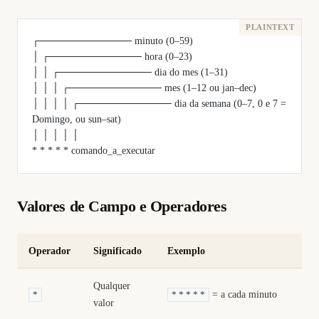
┌───────────── minuto (0–59)
│ ┌───────────── hora (0–23)
│ │ ┌───────────── dia do mes (1–31)
│ │ │ ┌───────────── mes (1–12 ou jan–dec)
│ │ │ │ ┌───────────── dia da semana (0–7, 0 e 7 = 
Domingo, ou sun–sat)
│ │ │ │ │
* * * * * comando_a_executar
Valores de Campo e Operadores
Operador
Significado
Exemplo
Qualquer
= a cada minuto
*
* * * * *
valor