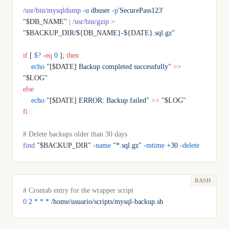
/usr/bin/mysqldump
 -u
 dbuser
 -p
'SecurePass123'
"
$DB_NAME
"
 |
 /usr/bin/gzip
 >
"
$BACKUP_DIR
/${
DB_NAME
}-${
DATE
}.sql.gz"
if
 [ 
$?
 -eq
 0
 ]; 
then
    echo
 "[
$DATE
] Backup completed successfully"
 >>
"
$LOG
"
else
    echo
 "[
$DATE
] ERROR: Backup failed"
 >>
 "
$LOG
"
fi
# Delete backups older than 30 days
find
 "
$BACKUP_DIR
"
 -name
 "*.sql.gz"
 -mtime
 +30
 -delete
# Crontab entry for the wrapper script
0
 2
 *
 *
 *
 /home/usuario/scripts/mysql-backup.sh