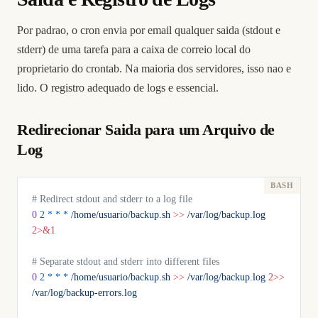
Por padrao, o cron envia por email qualquer saida (stdout e
stderr) de uma tarefa para a caixa de correio local do
proprietario do crontab. Na maioria dos servidores, isso nao e
lido. O registro adequado de logs e essencial.
Redirecionar Saida para um Arquivo de
Log
# Redirect stdout and stderr to a log file
0
 2
 *
 *
 *
 /home/usuario/backup.sh
 >>
 /var/log/backup.log
2>&1
# Separate stdout and stderr into different files
0
 2
 *
 *
 *
 /home/usuario/backup.sh
 >>
 /var/log/backup.log
 2>>
/var/log/backup-errors.log