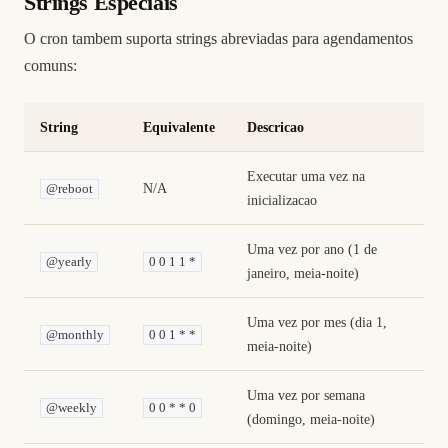
Strings Especiais
O cron tambem suporta strings abreviadas para agendamentos
comuns:
String
Equivalente
Descricao
Executar uma vez na
N/A
@reboot
inicializacao
Uma vez por ano (1 de
@yearly
0 0 1 1 *
janeiro, meia-noite)
Uma vez por mes (dia 1,
@monthly
0 0 1 * *
meia-noite)
Uma vez por semana
@weekly
0 0 * * 0
(domingo, meia-noite)