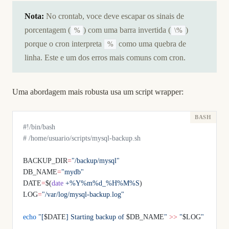
Nota:
No crontab, voce deve escapar os sinais de
porcentagem (
) com uma barra invertida (
)
%
\%
porque o cron interpreta
como uma quebra de
%
linha. Este e um dos erros mais comuns com cron.
Uma abordagem mais robusta usa um script wrapper:
#!/bin/bash
# /home/usuario/scripts/mysql-backup.sh
BACKUP_DIR
=
"/backup/mysql"
DB_NAME
=
"mydb"
DATE
=
$(
date
 +%Y%m%d_%H%M%S
)
LOG
=
"/var/log/mysql-backup.log"
echo
 "[
$DATE
] Starting backup of 
$DB_NAME
"
 >>
 "
$LOG
"