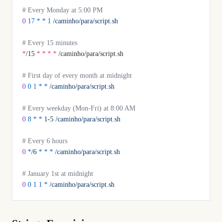
# Every Monday at 5:00 PM
0
 17
 *
 *
 1
 /caminho/para/script.sh
# Every 15 minutes
*
/15 
*
 *
 *
 *
 /caminho/para/script.sh
# First day of every month at midnight
0
 0
 1
 *
 *
 /caminho/para/script.sh
# Every weekday (Mon-Fri) at 8:00 AM
0
 8
 *
 *
 1-5
 /caminho/para/script.sh
# Every 6 hours
0
 *
/6
 *
 *
 *
 /caminho/para/script.sh
# January 1st at midnight
0
 0
 1
 1
 *
 /caminho/para/script.sh