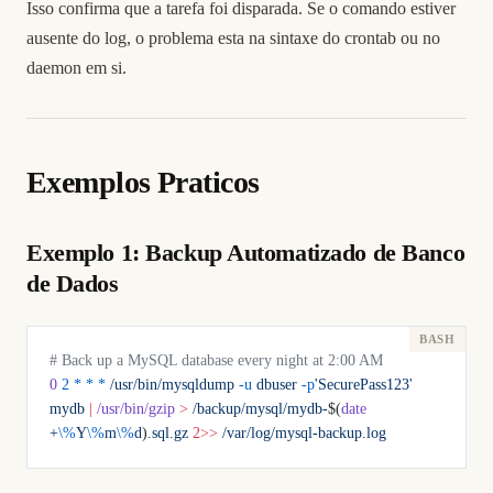
Isso confirma que a tarefa foi disparada. Se o comando estiver
ausente do log, o problema esta na sintaxe do crontab ou no
daemon em si.
Exemplos Praticos
Exemplo 1: Backup Automatizado de Banco
de Dados
# Back up a MySQL database every night at 2:00 AM
0
 2
 *
 *
 *
 /usr/bin/mysqldump
 -u
 dbuser
 -p
'SecurePass123'
mydb
 |
 /usr/bin/gzip
 >
 /backup/mysql/mydb-
$(
date
+
\%
Y
\%
m
\%
d
)
.sql.gz
 2>>
 /var/log/mysql-backup.log