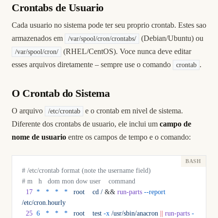
Crontabs de Usuario
Cada usuario no sistema pode ter seu proprio crontab. Estes sao
armazenados em
(Debian/Ubuntu) ou
/var/spool/cron/crontabs/
(RHEL/CentOS). Voce nunca deve editar
/var/spool/cron/
esses arquivos diretamente – sempre use o comando
.
crontab
O Crontab do Sistema
O arquivo
e o crontab em nivel de sistema.
/etc/crontab
Diferente dos crontabs de usuario, ele inclui um
campo de
nome de usuario
entre os campos de tempo e o comando:
# /etc/crontab format (note the username field)
# m   h   dom mon dow user    command
  17
  *
   *
   *
   *
   root
    cd
 /
 && 
run-parts
 --report
/etc/cron.hourly
  25
  6
   *
   *
   *
   root
    test
 -x
 /usr/sbin/anacron
 ||
 run-parts
 -