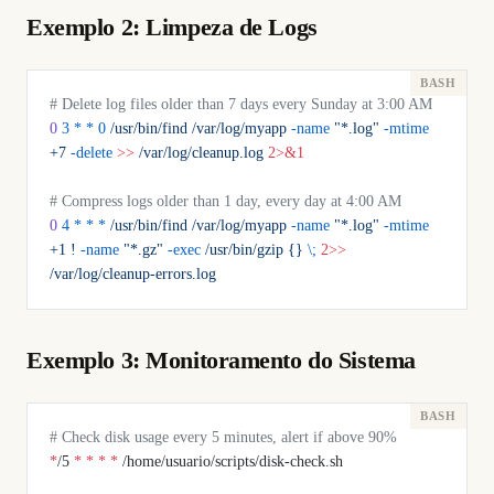
Exemplo 2: Limpeza de Logs
# Delete log files older than 7 days every Sunday at 3:00 AM
0
 3
 *
 *
 0
 /usr/bin/find
 /var/log/myapp
 -name
 "*.log"
 -mtime
+7
 -delete
 >>
 /var/log/cleanup.log
 2>&1
# Compress logs older than 1 day, every day at 4:00 AM
0
 4
 *
 *
 *
 /usr/bin/find
 /var/log/myapp
 -name
 "*.log"
 -mtime
+1
 !
 -name
 "*.gz"
 -exec
 /usr/bin/gzip
 {}
 \;
 2>>
/var/log/cleanup-errors.log
Exemplo 3: Monitoramento do Sistema
# Check disk usage every 5 minutes, alert if above 90%
*
/5 
*
 *
 *
 *
 /home/usuario/scripts/disk-check.sh