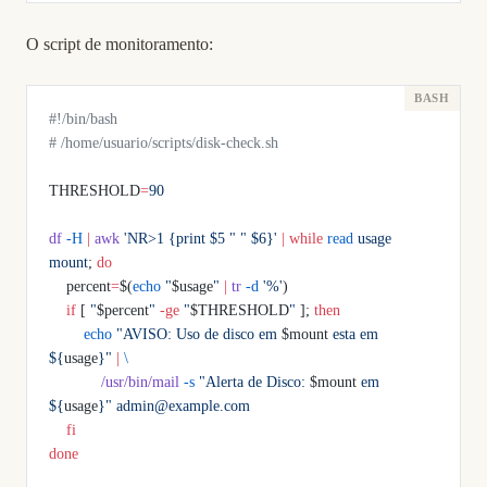
O script de monitoramento:
#!/bin/bash
# /home/usuario/scripts/disk-check.sh
THRESHOLD
=
90
df
 -H
 |
 awk
 'NR>1 {print $5 " " $6}'
 |
 while
 read
 usage
mount
; 
do
    percent
=
$(
echo
 "
$usage
"
 |
 tr
 -d
 '%'
)
    if
 [ 
"
$percent
"
 -ge
 "
$THRESHOLD
"
 ]; 
then
        echo
 "AVISO: Uso de disco em 
$mount
 esta em 
${
usage
}"
 |
 \
            /usr/bin/mail
 -s
 "Alerta de Disco: 
$mount
 em 
${
usage
}"
 admin@example.com
    fi
done