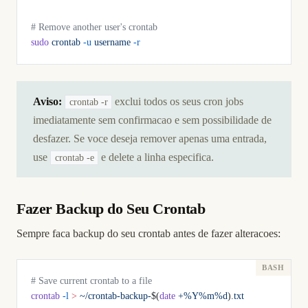
# Remove another user's crontab
sudo
 crontab
 -u
 username
 -r
Aviso:
exclui todos os seus cron jobs
crontab -r
imediatamente sem confirmacao e sem possibilidade de
desfazer. Se voce deseja remover apenas uma entrada,
use
e delete a linha especifica.
crontab -e
Fazer Backup do Seu Crontab
Sempre faca backup do seu crontab antes de fazer alteracoes:
# Save current crontab to a file
crontab
 -l
 >
 ~/crontab-backup-
$(
date
 +%Y%m%d
)
.txt