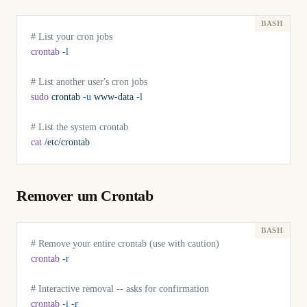
# List your cron jobs
crontab
 -l
# List another user's cron jobs
sudo
 crontab
 -u
 www-data
 -l
# List the system crontab
cat
 /etc/crontab
Remover um Crontab
# Remove your entire crontab (use with caution)
crontab
 -r
# Interactive removal -- asks for confirmation
crontab
 -i
 -r