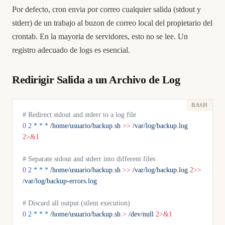
Por defecto, cron envia por correo cualquier salida (stdout y
stderr) de un trabajo al buzon de correo local del propietario del
crontab. En la mayoria de servidores, esto no se lee. Un
registro adecuado de logs es esencial.
Redirigir Salida a un Archivo de Log
# Redirect stdout and stderr to a log file
0
 2
 *
 *
 *
 /home/usuario/backup.sh
 >>
 /var/log/backup.log
2>&1
# Separate stdout and stderr into different files
0
 2
 *
 *
 *
 /home/usuario/backup.sh
 >>
 /var/log/backup.log
 2>>
/var/log/backup-errors.log
# Discard all output (silent execution)
0
 2
 *
 *
 *
 /home/usuario/backup.sh
 >
 /dev/null
 2>&1