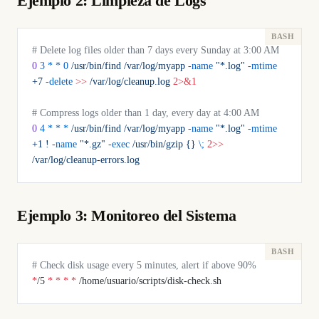
Ejemplo 2: Limpieza de Logs
# Delete log files older than 7 days every Sunday at 3:00 AM
0
 3
 *
 *
 0
 /usr/bin/find
 /var/log/myapp
 -name
 "*.log"
 -mtime
+7
 -delete
 >>
 /var/log/cleanup.log
 2>&1
# Compress logs older than 1 day, every day at 4:00 AM
0
 4
 *
 *
 *
 /usr/bin/find
 /var/log/myapp
 -name
 "*.log"
 -mtime
+1
 !
 -name
 "*.gz"
 -exec
 /usr/bin/gzip
 {}
 \;
 2>>
/var/log/cleanup-errors.log
Ejemplo 3: Monitoreo del Sistema
# Check disk usage every 5 minutes, alert if above 90%
*
/5 
*
 *
 *
 *
 /home/usuario/scripts/disk-check.sh