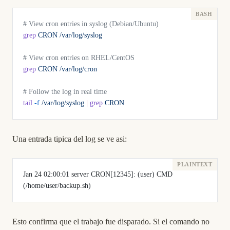
# View cron entries in syslog (Debian/Ubuntu)
grep
 CRON
 /var/log/syslog
# View cron entries on RHEL/CentOS
grep
 CRON
 /var/log/cron
# Follow the log in real time
tail
 -f
 /var/log/syslog
 |
 grep
 CRON
Una entrada tipica del log se ve asi:
Jan 24 02:00:01 server CRON[12345]: (user) CMD 
(/home/user/backup.sh)
Esto confirma que el trabajo fue disparado. Si el comando no