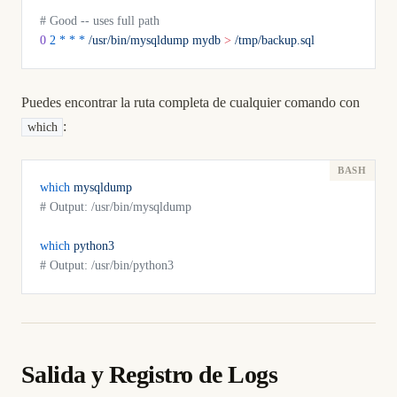
# Good -- uses full path
0
 2
 *
 *
 *
 /usr/bin/mysqldump
 mydb
 >
 /tmp/backup.sql
Puedes encontrar la ruta completa de cualquier comando con
:
which
which
 mysqldump
# Output: /usr/bin/mysqldump
which
 python3
# Output: /usr/bin/python3
Salida y Registro de Logs