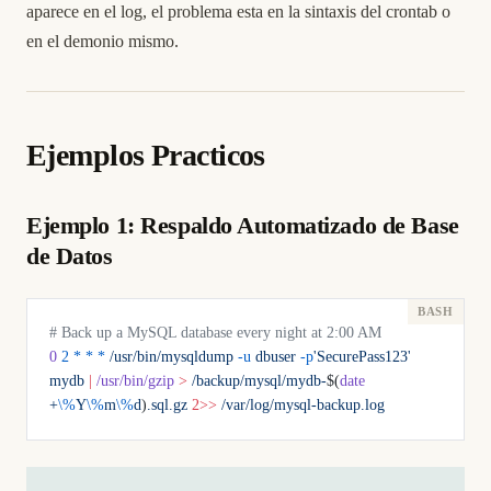
aparece en el log, el problema esta en la sintaxis del crontab o
en el demonio mismo.
Ejemplos Practicos
Ejemplo 1: Respaldo Automatizado de Base
de Datos
# Back up a MySQL database every night at 2:00 AM
0
 2
 *
 *
 *
 /usr/bin/mysqldump
 -u
 dbuser
 -p
'SecurePass123'
mydb
 |
 /usr/bin/gzip
 >
 /backup/mysql/mydb-
$(
date
+
\%
Y
\%
m
\%
d
)
.sql.gz
 2>>
 /var/log/mysql-backup.log