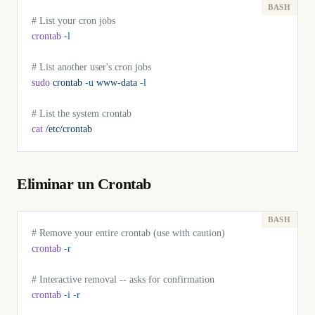
# List your cron jobs
crontab
 -l
# List another user's cron jobs
sudo
 crontab
 -u
 www-data
 -l
# List the system crontab
cat
 /etc/crontab
Eliminar un Crontab
# Remove your entire crontab (use with caution)
crontab
 -r
# Interactive removal -- asks for confirmation
crontab
 -i
 -r