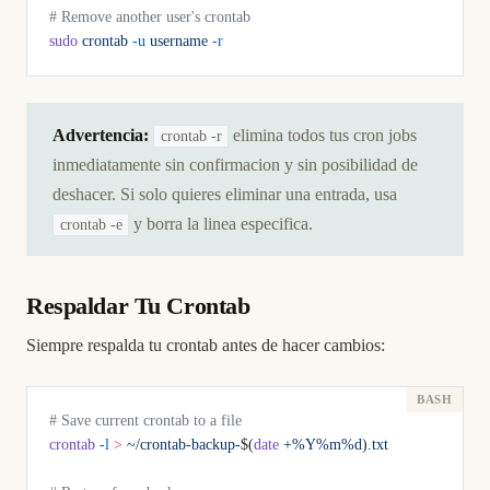
# Remove another user's crontab
sudo
 crontab
 -u
 username
 -r
Advertencia:
elimina todos tus cron jobs
crontab -r
inmediatamente sin confirmacion y sin posibilidad de
deshacer. Si solo quieres eliminar una entrada, usa
y borra la linea especifica.
crontab -e
Respaldar Tu Crontab
Siempre respalda tu crontab antes de hacer cambios:
# Save current crontab to a file
crontab
 -l
 >
 ~/crontab-backup-
$(
date
 +%Y%m%d
)
.txt