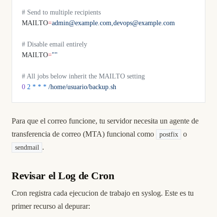
# Send to multiple recipients
MAILTO
=
admin@example.com,devops@example.com
# Disable email entirely
MAILTO
=
""
# All jobs below inherit the MAILTO setting
0
 2
 *
 *
 *
 /home/usuario/backup.sh
Para que el correo funcione, tu servidor necesita un agente de
transferencia de correo (MTA) funcional como
o
postfix
.
sendmail
Revisar el Log de Cron
Cron registra cada ejecucion de trabajo en syslog. Este es tu
primer recurso al depurar: