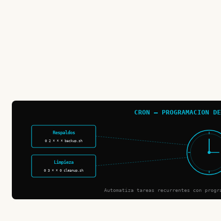
CRON — PROGRAMACION DE
Respaldos
0 2 * * * backup.sh
Limpieza
0 3 * * 0 cleanup.sh
Automatiza tareas recurrentes con progr