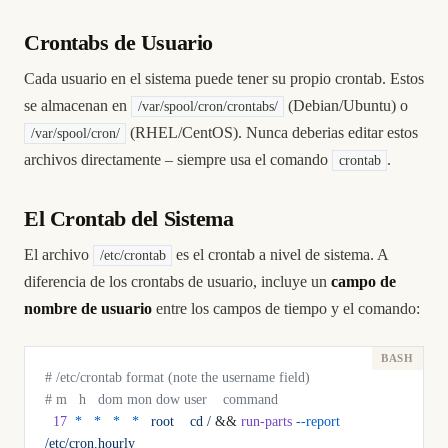
Crontabs de Usuario
Cada usuario en el sistema puede tener su propio crontab. Estos
se almacenan en
(Debian/Ubuntu) o
/var/spool/cron/crontabs/
(RHEL/CentOS). Nunca deberias editar estos
/var/spool/cron/
archivos directamente – siempre usa el comando
.
crontab
El Crontab del Sistema
El archivo
es el crontab a nivel de sistema. A
/etc/crontab
diferencia de los crontabs de usuario, incluye un
campo de
nombre de usuario
entre los campos de tiempo y el comando:
# /etc/crontab format (note the username field)
# m   h   dom mon dow user    command
  17
  *
   *
   *
   *
   root
    cd
 /
 && 
run-parts
 --report
/etc/cron.hourly