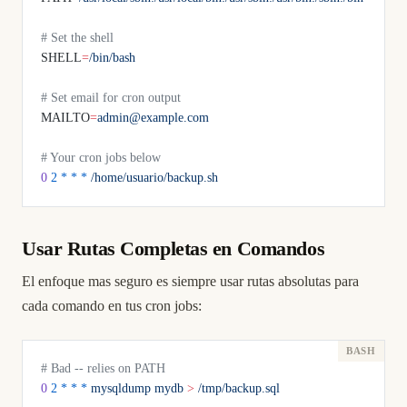
# Set the shell
SHELL
=
/bin/bash
# Set email for cron output
MAILTO
=
admin@example.com
# Your cron jobs below
0
 2
 *
 *
 *
 /home/usuario/backup.sh
Usar Rutas Completas en Comandos
El enfoque mas seguro es siempre usar rutas absolutas para
cada comando en tus cron jobs:
# Bad -- relies on PATH
0
 2
 *
 *
 *
 mysqldump
 mydb
 >
 /tmp/backup.sql