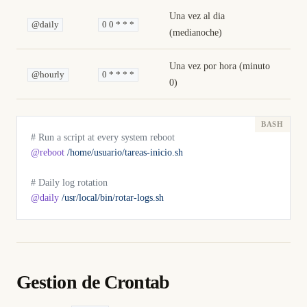
Una vez al dia
@daily
0 0 * * *
(medianoche)
Una vez por hora (minuto
@hourly
0 * * * *
0)
# Run a script at every system reboot
@reboot
 /home/usuario/tareas-inicio.sh
# Daily log rotation
@daily
 /usr/local/bin/rotar-logs.sh
Gestion de Crontab