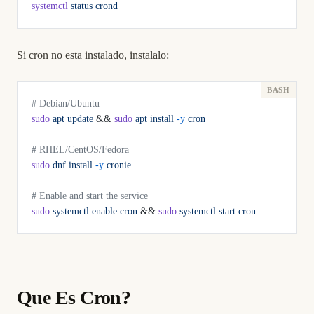
systemctl
 status
 crond
Si cron no esta instalado, instalalo:
# Debian/Ubuntu
sudo
 apt
 update
 && 
sudo
 apt
 install
 -y
 cron
# RHEL/CentOS/Fedora
sudo
 dnf
 install
 -y
 cronie
# Enable and start the service
sudo
 systemctl
 enable
 cron
 && 
sudo
 systemctl
 start
 cron
Que Es Cron?