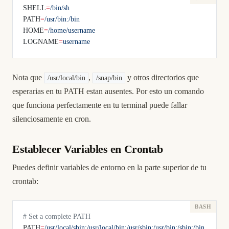
SHELL
=
/bin/sh
PATH
=
/usr/bin:/bin
HOME
=
/home/username
LOGNAME
=
username
Nota que
,
y otros directorios que
/usr/local/bin
/snap/bin
esperarias en tu PATH estan ausentes. Por esto un comando
que funciona perfectamente en tu terminal puede fallar
silenciosamente en cron.
Establecer Variables en Crontab
Puedes definir variables de entorno en la parte superior de tu
crontab:
# Set a complete PATH
PATH
=
/usr/local/sbin:/usr/local/bin:/usr/sbin:/usr/bin:/sbin:/bin