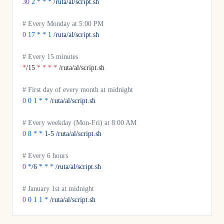
30
 2
 *
 *
 *
 /ruta/al/script.sh
# Every Monday at 5:00 PM
0
 17
 *
 *
 1
 /ruta/al/script.sh
# Every 15 minutes
*
/15 
*
 *
 *
 *
 /ruta/al/script.sh
# First day of every month at midnight
0
 0
 1
 *
 *
 /ruta/al/script.sh
# Every weekday (Mon-Fri) at 8:00 AM
0
 8
 *
 *
 1-5
 /ruta/al/script.sh
# Every 6 hours
0
 *
/6
 *
 *
 *
 /ruta/al/script.sh
# January 1st at midnight
0
 0
 1
 1
 *
 /ruta/al/script.sh