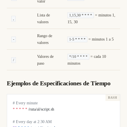
valor
Lista de
= minutos 1,
1,15,30 * * * *
,
valores
15, 30
Rango de
= minutos 1 a 5
-
1-5 * * * *
valores
Valores de
= cada 10
*/10 * * * *
/
paso
minutos
Ejemplos de Especificaciones de Tiempo
# Every minute
*
 *
 *
 *
 *
 /ruta/al/script.sh
# Every day at 2:30 AM