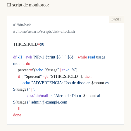
El script de monitoreo:
#!/bin/bash
# /home/usuario/scripts/disk-check.sh
THRESHOLD
=
90
df
 -H
 |
 awk
 'NR>1 {print $5 " " $6}'
 |
 while
 read
 usage
mount
; 
do
    percent
=
$(
echo
 "
$usage
"
 |
 tr
 -d
 '%'
)
    if
 [ 
"
$percent
"
 -ge
 "
$THRESHOLD
"
 ]; 
then
        echo
 "ADVERTENCIA: Uso de disco en 
$mount
 es 
${
usage
}"
 |
 \
            /usr/bin/mail
 -s
 "Alerta de Disco: 
$mount
 al 
${
usage
}"
 admin@example.com
    fi
done