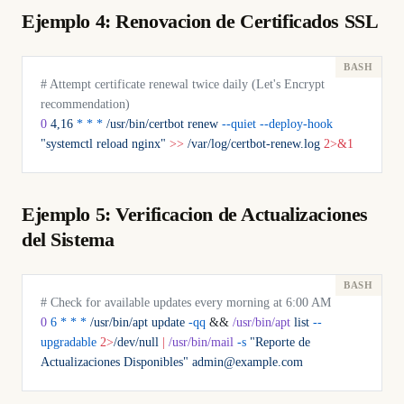
Ejemplo 4: Renovacion de Certificados SSL
# Attempt certificate renewal twice daily (Let's Encrypt 
recommendation)
0
 4,16
 *
 *
 *
 /usr/bin/certbot
 renew
 --quiet
 --deploy-hook
"systemctl reload nginx"
 >>
 /var/log/certbot-renew.log
 2>&1
Ejemplo 5: Verificacion de Actualizaciones
del Sistema
# Check for available updates every morning at 6:00 AM
0
 6
 *
 *
 *
 /usr/bin/apt
 update
 -qq
 && 
/usr/bin/apt
 list
 --
upgradable
 2>
/dev/null
 |
 /usr/bin/mail
 -s
 "Reporte de 
Actualizaciones Disponibles"
 admin@example.com