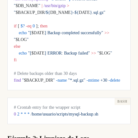
"
$DB_NAME
"
 |
 /usr/bin/gzip
 >
"
$BACKUP_DIR
/${
DB_NAME
}-${
DATE
}.sql.gz"
if
 [ 
$?
 -eq
 0
 ]; 
then
    echo
 "[
$DATE
] Backup completed successfully"
 >>
"
$LOG
"
else
    echo
 "[
$DATE
] ERROR: Backup failed"
 >>
 "
$LOG
"
fi
# Delete backups older than 30 days
find
 "
$BACKUP_DIR
"
 -name
 "*.sql.gz"
 -mtime
 +30
 -delete
# Crontab entry for the wrapper script
0
 2
 *
 *
 *
 /home/usuario/scripts/mysql-backup.sh