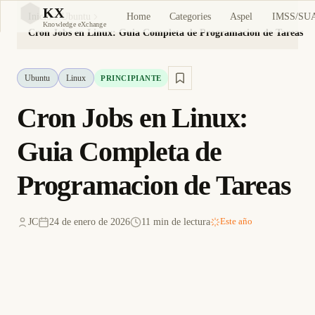
KX
Home
Categories
Aspel
IMSS/SU
Inicio
Ubuntu
KX
Knowledge eXchange
Cron Jobs en Linux: Guia Completa de Programacion de Tareas
Ubuntu
Linux
PRINCIPIANTE
Cron Jobs en Linux:
Guia Completa de
Programacion de Tareas
JC
24 de enero de 2026
11 min de lectura
Este año