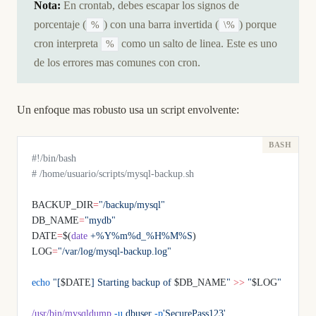
Nota:
En crontab, debes escapar los signos de
porcentaje (
) con una barra invertida (
) porque
%
\%
cron interpreta
como un salto de linea. Este es uno
%
de los errores mas comunes con cron.
Un enfoque mas robusto usa un script envolvente:
#!/bin/bash
# /home/usuario/scripts/mysql-backup.sh
BACKUP_DIR
=
"/backup/mysql"
DB_NAME
=
"mydb"
DATE
=
$(
date
 +%Y%m%d_%H%M%S
)
LOG
=
"/var/log/mysql-backup.log"
echo
 "[
$DATE
] Starting backup of 
$DB_NAME
"
 >>
 "
$LOG
"
/usr/bin/mysqldump
 -u
 dbuser
 -p
'SecurePass123'