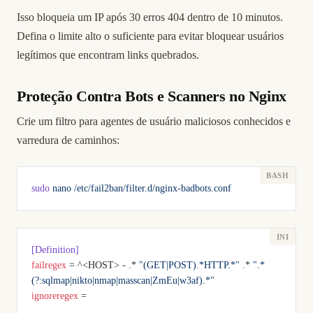
Isso bloqueia um IP após 30 erros 404 dentro de 10 minutos.
Defina o limite alto o suficiente para evitar bloquear usuários
legítimos que encontram links quebrados.
Proteção Contra Bots e Scanners no Nginx
Crie um filtro para agentes de usuário maliciosos conhecidos e
varredura de caminhos:
sudo
 nano
 /etc/fail2ban/filter.d/nginx-badbots.conf
[Definition]
failregex
 = ^<HOST> - .* 
"(GET|POST).*HTTP.*"
 .* 
".*
(?:sqlmap|nikto|nmap|masscan|ZmEu|w3af).*"
ignoreregex
 =