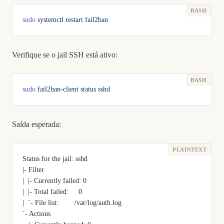
sudo
 systemctl
 restart
 fail2ban
Verifique se o jail SSH está ativo:
sudo
 fail2ban-client
 status
 sshd
Saída esperada:
Status for the jail: sshd
|- Filter
|  |- Currently failed: 0
|  |- Total failed:     0
|  `- File list:        /var/log/auth.log
`- Actions