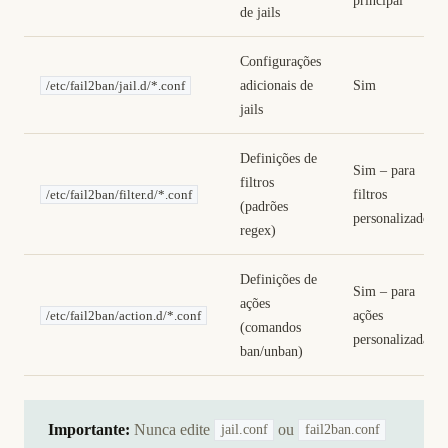
de jails
Configurações
adicionais de
Sim
/etc/fail2ban/jail.d/*.conf
jails
Definições de
Sim – para
filtros
filtros
/etc/fail2ban/filter.d/*.conf
(padrões
personalizados
regex)
Definições de
Sim – para
ações
ações
/etc/fail2ban/action.d/*.conf
(comandos
personalizadas
ban/unban)
Importante:
Nunca edite
ou
jail.conf
fail2ban.conf