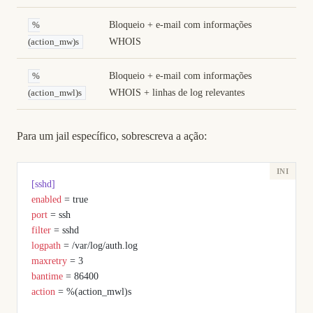
Bloqueio + e-mail com informações
%
WHOIS
(action_mw)s
Bloqueio + e-mail com informações
%
WHOIS + linhas de log relevantes
(action_mwl)s
Para um jail específico, sobrescreva a ação:
[sshd]
enabled
 = true
port
 = ssh
filter
 = sshd
logpath
 = /var/log/auth.log
maxretry
 = 3
bantime
 = 86400
action
 = %(action_mwl)s