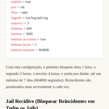
enabled
 = true
port
 = ssh
filter
 = sshd
logpath
 = /var/log/auth.log
maxretry
 = 3
findtime
 = 600
bantime
 = 3600
bantime.increment
 = true
bantime.factor
 = 2
bantime.maxtime
 = 604800
Com esta configuração, o primeiro bloqueio dura 1 hora, o
segundo 2 horas, o terceiro 4 horas, e assim por diante, até um
máximo de 7 dias (604800 segundos). Reincidentes são
penalizados mais severamente a cada vez.
Jail Recidive (Bloquear Reincidentes em
Todos os Jails)