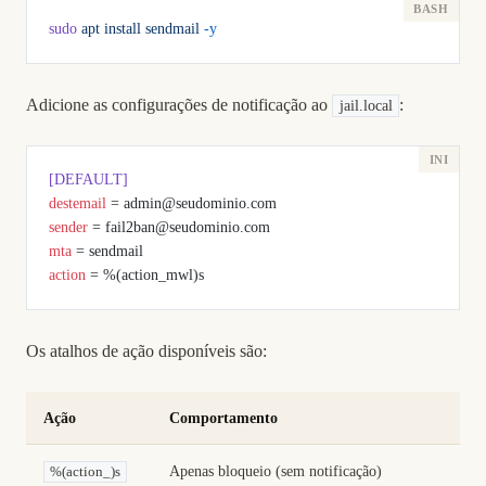
sudo
 apt
 install
 sendmail
 -y
Adicione as configurações de notificação ao
:
jail.local
[DEFAULT]
destemail
 = admin@seudominio.com
sender
 = fail2ban@seudominio.com
mta
 = sendmail
action
 = %(action_mwl)s
Os atalhos de ação disponíveis são:
Ação
Comportamento
Apenas bloqueio (sem notificação)
%(action_)s