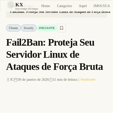
KX
Home
Categories
Aspel
IMSS/SUA
Início
Ubuntu
KX
Knowledge eXchange
Fail2Ban: Proteja Seu Servidor Linux de Ataques de Força Bruta
Ubuntu
Security
INICIANTE
Fail2Ban: Proteja Seu
Servidor Linux de
Ataques de Força Bruta
JC
30 de janeiro de 2026
11 min de leitura
Atualizado