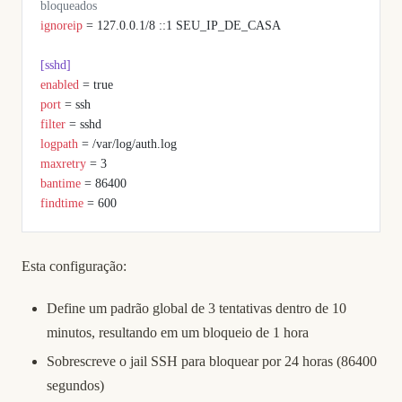
bloqueados
ignoreip
 = 127.0.0.1/8 ::1 SEU_IP_DE_CASA
[sshd]
enabled
 = true
port
 = ssh
filter
 = sshd
logpath
 = /var/log/auth.log
maxretry
 = 3
bantime
 = 86400
findtime
 = 600
Esta configuração:
Define um padrão global de 3 tentativas dentro de 10
minutos, resultando em um bloqueio de 1 hora
Sobrescreve o jail SSH para bloquear por 24 horas (86400
segundos)