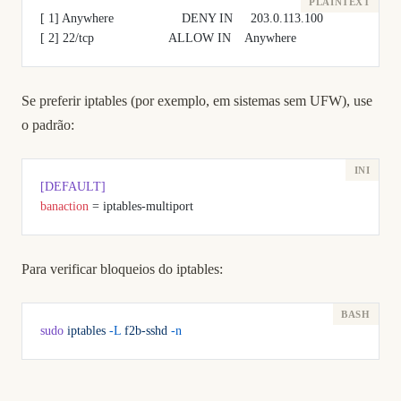
[ 1] Anywhere                   DENY IN     203.0.113.100
[ 2] 22/tcp                     ALLOW IN    Anywhere
Se preferir iptables (por exemplo, em sistemas sem UFW), use
o padrão:
[DEFAULT]
banaction
 = iptables-multiport
Para verificar bloqueios do iptables:
sudo
 iptables
 -L
 f2b-sshd
 -n