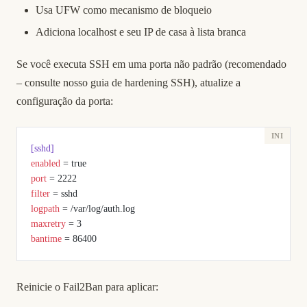
Usa UFW como mecanismo de bloqueio
Adiciona localhost e seu IP de casa à lista branca
Se você executa SSH em uma porta não padrão (recomendado
– consulte nosso
guia de hardening SSH
), atualize a
configuração da porta:
[sshd]
enabled
 = true
port
 = 2222
filter
 = sshd
logpath
 = /var/log/auth.log
maxretry
 = 3
bantime
 = 86400
Reinicie o Fail2Ban para aplicar: