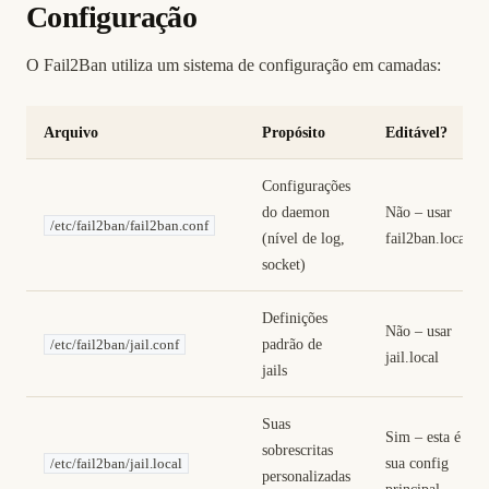
Configuração
O Fail2Ban utiliza um sistema de configuração em camadas:
Arquivo
Propósito
Editável?
Configurações
do daemon
Não – usar
/etc/fail2ban/fail2ban.conf
(nível de log,
fail2ban.local
socket)
Definições
Não – usar
padrão de
/etc/fail2ban/jail.conf
jail.local
jails
Suas
Sim – esta é
sobrescritas
sua config
/etc/fail2ban/jail.local
personalizadas
principal