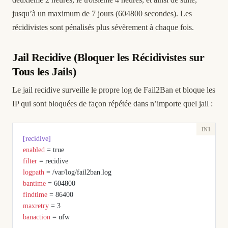
jusqu’à un maximum de 7 jours (604800 secondes). Les
récidivistes sont pénalisés plus sévèrement à chaque fois.
Jail Recidive (Bloquer les Récidivistes sur
Tous les Jails)
Le jail recidive surveille le propre log de Fail2Ban et bloque les
IP qui sont bloquées de façon répétée dans n’importe quel jail :
[recidive]
enabled
 = true
filter
 = recidive
logpath
 = /var/log/fail2ban.log
bantime
 = 604800
findtime
 = 86400
maxretry
 = 3
banaction
 = ufw