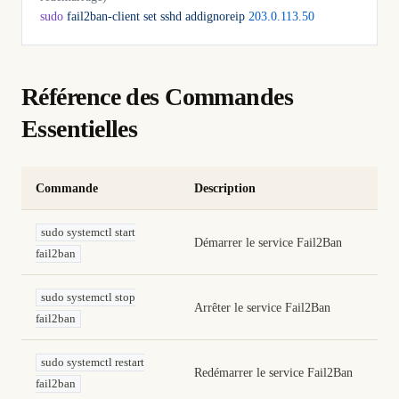
sudo
 fail2ban-client
 set
 sshd
 addignoreip
 203.0.113.50
Référence des Commandes
Essentielles
Commande
Description
sudo systemctl start
Démarrer le service Fail2Ban
fail2ban
sudo systemctl stop
Arrêter le service Fail2Ban
fail2ban
sudo systemctl restart
Redémarrer le service Fail2Ban
fail2ban