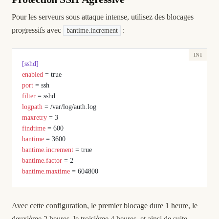
Pour les serveurs sous attaque intense, utilisez des blocages
progressifs avec
:
bantime.increment
[sshd]
enabled
 = true
port
 = ssh
filter
 = sshd
logpath
 = /var/log/auth.log
maxretry
 = 3
findtime
 = 600
bantime
 = 3600
bantime.increment
 = true
bantime.factor
 = 2
bantime.maxtime
 = 604800
Avec cette configuration, le premier blocage dure 1 heure, le
deuxième 2 heures, le troisième 4 heures, et ainsi de suite,