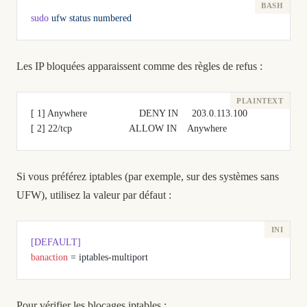
sudo
 ufw
 status
 numbered
Les IP bloquées apparaissent comme des règles de refus :
[ 1] Anywhere                   DENY IN     203.0.113.100
[ 2] 22/tcp                     ALLOW IN    Anywhere
Si vous préférez iptables (par exemple, sur des systèmes sans
UFW), utilisez la valeur par défaut :
[DEFAULT]
banaction
 = iptables-multiport
Pour vérifier les blocages iptables :