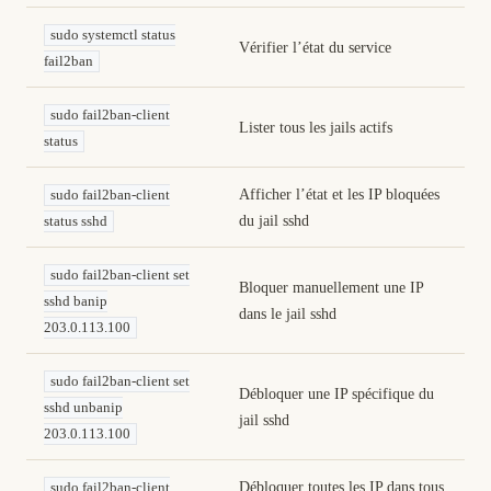
sudo systemctl status
Vérifier l’état du service
fail2ban
sudo fail2ban-client
Lister tous les jails actifs
status
Afficher l’état et les IP bloquées
sudo fail2ban-client
du jail sshd
status sshd
sudo fail2ban-client set
Bloquer manuellement une IP
sshd banip
dans le jail sshd
203.0.113.100
sudo fail2ban-client set
Débloquer une IP spécifique du
sshd unbanip
jail sshd
203.0.113.100
Débloquer toutes les IP dans tous
sudo fail2ban-client