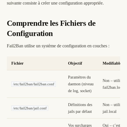
suivante consiste à créer une configuration appropriée.
Comprendre les Fichiers de
Configuration
Fail2Ban utilise un système de configuration en couches :
Fichier
Objectif
Modifiable ?
Paramètres du
Non – utiliser
daemon (niveau
/etc/fail2ban/fail2ban.conf
fail2ban.local
de log, socket)
Définitions des
Non – utiliser
/etc/fail2ban/jail.conf
jails par défaut
jail.local
Vos surcharges
Oui – c’est