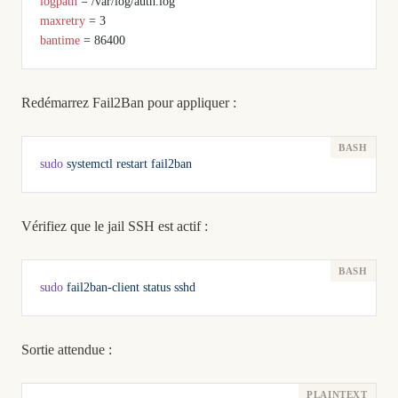
logpath
 = /var/log/auth.log
maxretry
 = 3
bantime
 = 86400
Redémarrez Fail2Ban pour appliquer :
sudo
 systemctl
 restart
 fail2ban
Vérifiez que le jail SSH est actif :
sudo
 fail2ban-client
 status
 sshd
Sortie attendue :