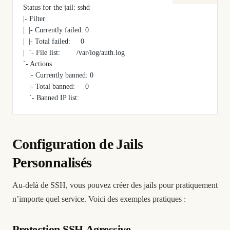
Status for the jail: sshd
|- Filter
|  |- Currently failed: 0
|  |- Total failed:     0
|  `- File list:        /var/log/auth.log
`- Actions
   |- Currently banned: 0
   |- Total banned:     0
   `- Banned IP list:
Configuration de Jails
Personnalisés
Au-delà de SSH, vous pouvez créer des jails pour pratiquement
n’importe quel service. Voici des exemples pratiques :
Protection SSH Agressive