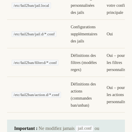
personnalisées
votre config
/etc/fail2ban/jail.local
des jails
principale
Configurations
supplémentaires
Oui
/etc/fail2ban/jail.d/*.conf
des jails
Définitions des
Oui – pour
filtres (modèles
les filtres
/etc/fail2ban/filter.d/*.conf
regex)
personnalisés
Définitions des
Oui – pour
actions
les actions
/etc/fail2ban/action.d/*.conf
(commandes
personnalisées
ban/unban)
Important :
Ne modifiez jamais
ou
jail.conf