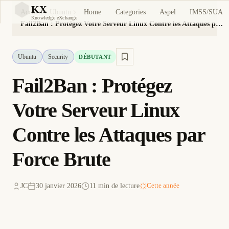
KX
Home
Categories
Aspel
IMSS/SUA
Accueil
Ubuntu
KX
Knowledge eXchange
Fail2Ban : Protégez Votre Serveur Linux Contre les Attaques par Force Brute
Ubuntu
Security
DÉBUTANT
Fail2Ban : Protégez
Votre Serveur Linux
Contre les Attaques par
Force Brute
JC
30 janvier 2026
11 min de lecture
Cette année