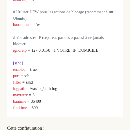
# Utiliser UFW pour les actions de blocage (recommandé sur 
Ubuntu)
banaction
 = ufw
# Vos adresses IP (séparées par des espaces) à ne jamais 
bloquer
ignoreip
 = 127.0.0.1/8 ::1 VOTRE_IP_DOMICILE
[sshd]
enabled
 = true
port
 = ssh
filter
 = sshd
logpath
 = /var/log/auth.log
maxretry
 = 3
bantime
 = 86400
findtime
 = 600
Cette configuration :