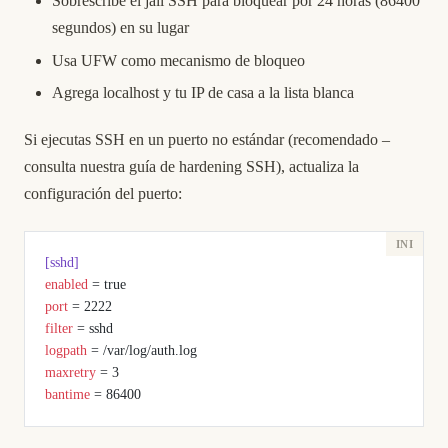
Sobrescribe el jail SSH para bloquear por 24 horas (86400
segundos) en su lugar
Usa UFW como mecanismo de bloqueo
Agrega localhost y tu IP de casa a la lista blanca
Si ejecutas SSH en un puerto no estándar (recomendado –
consulta nuestra
guía de hardening SSH
), actualiza la
configuración del puerto:
[sshd]
enabled
 = true
port
 = 2222
filter
 = sshd
logpath
 = /var/log/auth.log
maxretry
 = 3
bantime
 = 86400