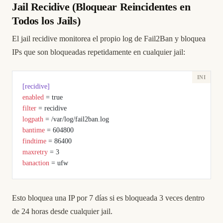
Jail Recidive (Bloquear Reincidentes en
Todos los Jails)
El jail recidive monitorea el propio log de Fail2Ban y bloquea
IPs que son bloqueadas repetidamente en cualquier jail:
[recidive]
enabled
 = true
filter
 = recidive
logpath
 = /var/log/fail2ban.log
bantime
 = 604800
findtime
 = 86400
maxretry
 = 3
banaction
 = ufw
Esto bloquea una IP por 7 días si es bloqueada 3 veces dentro
de 24 horas desde cualquier jail.