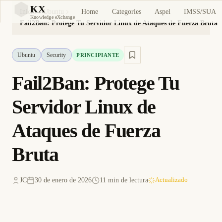
KX
Home
Categories
Aspel
IMSS/SUA
Inicio
Ubuntu
KX
Knowledge eXchange
Fail2Ban: Protege Tu Servidor Linux de Ataques de Fuerza Bruta
Ubuntu
Security
PRINCIPIANTE
Fail2Ban: Protege Tu
Servidor Linux de
Ataques de Fuerza
Bruta
JC
30 de enero de 2026
11 min de lectura
Actualizado