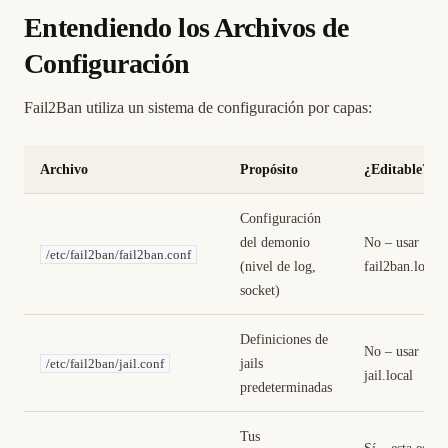
Entendiendo los Archivos de
Configuración
Fail2Ban utiliza un sistema de configuración por capas:
Archivo
Propósito
¿Editable?
Configuración
del demonio
No – usar
/etc/fail2ban/fail2ban.conf
(nivel de log,
fail2ban.local
socket)
Definiciones de
No – usar
jails
/etc/fail2ban/jail.conf
jail.local
predeterminadas
Tus
Sí – esta es tu