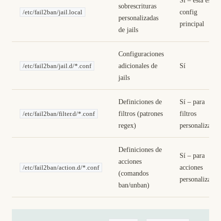
sobrescrituras
config
/etc/fail2ban/jail.local
personalizadas
principal
de jails
Configuraciones
adicionales de
Sí
/etc/fail2ban/jail.d/*.conf
jails
Definiciones de
Sí – para
filtros (patrones
filtros
/etc/fail2ban/filter.d/*.conf
regex)
personalizados
Definiciones de
Sí – para
acciones
acciones
/etc/fail2ban/action.d/*.conf
(comandos
personalizadas
ban/unban)