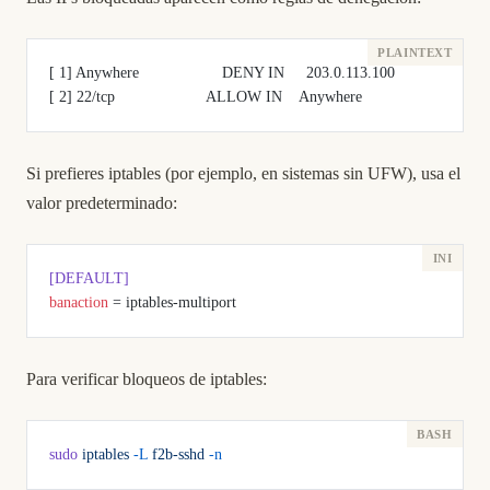
[ 1] Anywhere                   DENY IN     203.0.113.100
[ 2] 22/tcp                     ALLOW IN    Anywhere
Si prefieres iptables (por ejemplo, en sistemas sin UFW), usa el
valor predeterminado:
[DEFAULT]
banaction
 = iptables-multiport
Para verificar bloqueos de iptables:
sudo
 iptables
 -L
 f2b-sshd
 -n