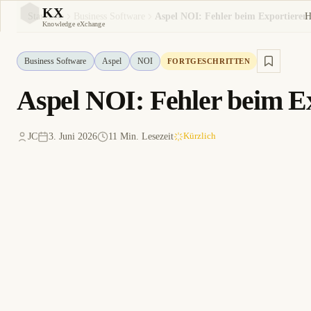
KX
H
Startseite
Business Software
KX
Knowledge eXchange
Business Software
Aspel
NOI
FORTGESCHRITTEN
Aspel NOI: Fehler beim E
JC
3. Juni 2026
11 Min. Lesezeit
Kürzlich