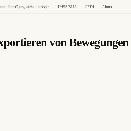
ome
Categories
Aspel
IMSS/SUA
CFDI
About
Aspel NOI: Fehler beim Exportieren von Bewegungen in die IMSS-SUA-Datei
xportieren von Bewegungen