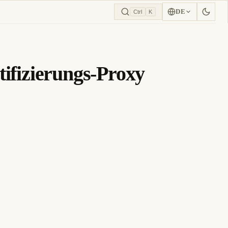
DE
Ctrl
K
ifizierungs-Proxy