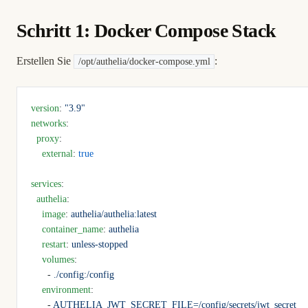
Schritt 1: Docker Compose Stack
Erstellen Sie
:
/opt/authelia/docker-compose.yml
version
: 
"3.9"
networks
:
  proxy
:
    external
: 
true
services
:
  authelia
:
    image
: 
authelia/authelia:latest
    container_name
: 
authelia
    restart
: 
unless-stopped
    volumes
:
      - 
./config:/config
    environment
:
      - 
AUTHELIA_JWT_SECRET_FILE=/config/secrets/jwt_secret