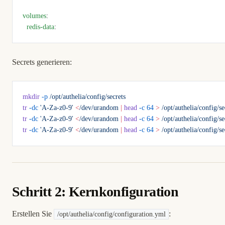
volumes
:
  redis-data
:
Secrets generieren:
mkdir
 -p
 /opt/authelia/config/secrets
tr
 -dc
 'A-Za-z0-9'
 <
/dev/urandom
 |
 head
 -c
 64
 >
 /opt/authelia/config/se
tr
 -dc
 'A-Za-z0-9'
 <
/dev/urandom
 |
 head
 -c
 64
 >
 /opt/authelia/config/se
tr
 -dc
 'A-Za-z0-9'
 <
/dev/urandom
 |
 head
 -c
 64
 >
 /opt/authelia/config/s
Schritt 2: Kernkonfiguration
Erstellen Sie
:
/opt/authelia/config/configuration.yml