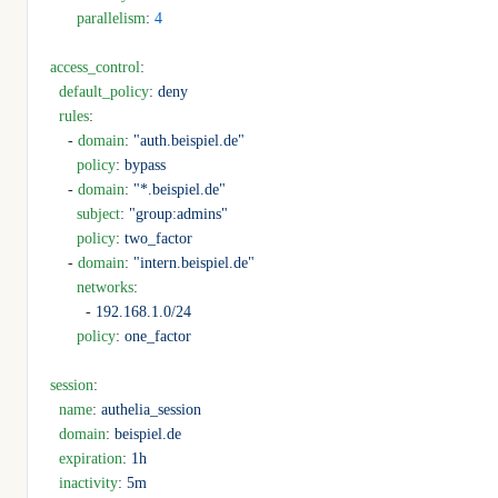
      parallelism
: 
4
access_control
:
  default_policy
: 
deny
  rules
:
    - 
domain
: 
"auth.beispiel.de"
      policy
: 
bypass
    - 
domain
: 
"*.beispiel.de"
      subject
: 
"group:admins"
      policy
: 
two_factor
    - 
domain
: 
"intern.beispiel.de"
      networks
:
        - 
192.168.1.0/24
      policy
: 
one_factor
session
:
  name
: 
authelia_session
  domain
: 
beispiel.de
  expiration
: 
1h
  inactivity
: 
5m