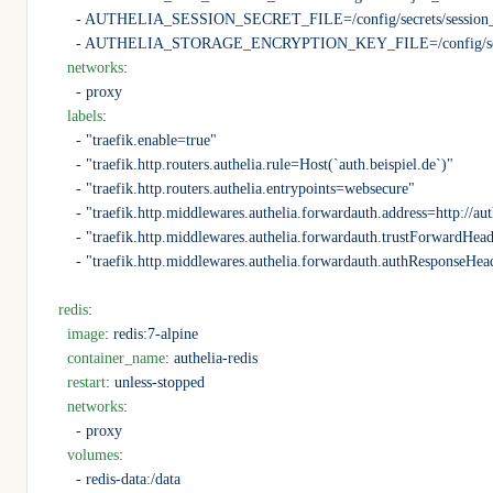
      - 
AUTHELIA_SESSION_SECRET_FILE=/config/secrets/session_
      - 
AUTHELIA_STORAGE_ENCRYPTION_KEY_FILE=/config/secre
    networks
:
      - 
proxy
    labels
:
      - 
"traefik.enable=true"
      - 
"traefik.http.routers.authelia.rule=Host(`auth.beispiel.de`)"
      - 
"traefik.http.routers.authelia.entrypoints=websecure"
      - 
"traefik.http.middlewares.authelia.forwardauth.address=http://au
      - 
"traefik.http.middlewares.authelia.forwardauth.trustForwardHea
      - 
"traefik.http.middlewares.authelia.forwardauth.authRespons
  redis
:
    image
: 
redis:7-alpine
    container_name
: 
authelia-redis
    restart
: 
unless-stopped
    networks
:
      - 
proxy
    volumes
:
      - 
redis-data:/data