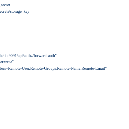
secret
ts/storage_key
thelia:9091/api/authz/forward-auth"
der=true"
eHeaders=Remote-User,Remote-Groups,Remote-Name,Remote-Email"