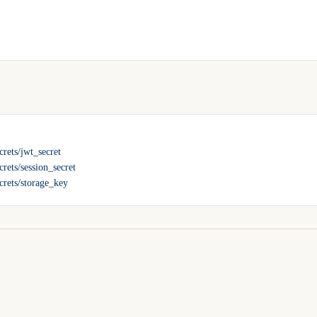
crets/jwt_secret
crets/session_secret
ecrets/storage_key