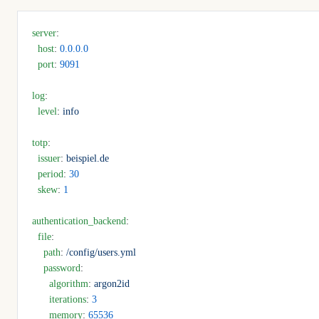
server
:
  host
: 
0.0.0.0
  port
: 
9091
log
:
  level
: 
info
totp
:
  issuer
: 
beispiel.de
  period
: 
30
  skew
: 
1
authentication_backend
:
  file
:
    path
: 
/config/users.yml
    password
:
      algorithm
: 
argon2id
      iterations
: 
3
      memory
: 
65536