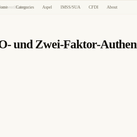
ome
Categories
Aspel
IMSS/SUA
CFDI
About
Authelia: Leitfaden für SSO- und Zwei-Faktor-Authentifizierungs-Proxy
SO- und Zwei-Faktor-Authent