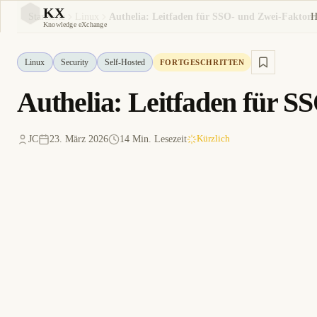
KX
H
Startseite
Linux
KX
Knowledge eXchange
Linux
Security
Self-Hosted
FORTGESCHRITTEN
Authelia: Leitfaden für S
JC
23. März 2026
14 Min. Lesezeit
Kürzlich