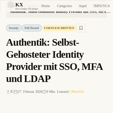
KX
Home
Categories
Aspel
IMSS/SUA
Startseite
Security
KX
Knowledge eXchange
Authentik: Selbst-Gehosteter Identity Provider mit SSO, MFA und LDAP
Security
Self-Hosted
FORTGESCHRITTEN
Authentik: Selbst-
Gehosteter Identity
Provider mit SSO, MFA
und LDAP
JC
27. Februar 2026
9 Min. Lesezeit
Kürzlich