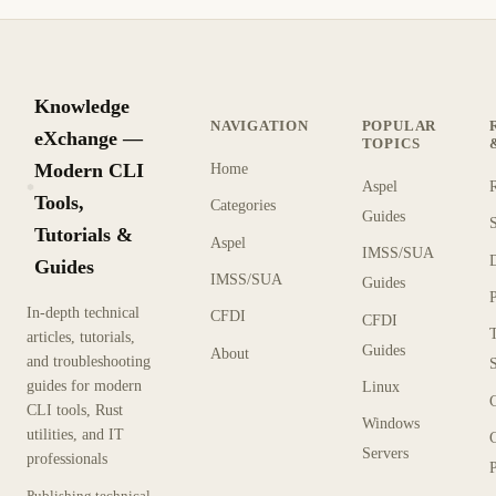
Knowledge
NAVIGATION
POPULAR
eXchange —
TOPICS
Modern CLI
Home
Aspel
KX
Tools,
Categories
Guides
Tutorials &
Aspel
IMSS/SUA
Guides
IMSS/SUA
Guides
In-depth technical
CFDI
CFDI
articles, tutorials,
Guides
About
and troubleshooting
guides for modern
Linux
CLI tools, Rust
Windows
utilities, and IT
Servers
professionals
P
Publishing technical