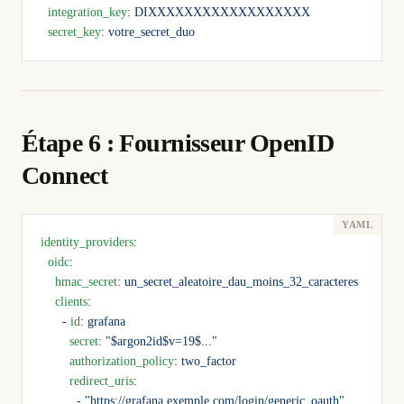
  integration_key
: 
DIXXXXXXXXXXXXXXXXXX
  secret_key
: 
votre_secret_duo
Étape 6 : Fournisseur OpenID
Connect
identity_providers
:
  oidc
:
    hmac_secret
: 
un_secret_aleatoire_dau_moins_32_caracteres
    clients
:
      - 
id
: 
grafana
        secret
: 
"$argon2id$v=19$..."
        authorization_policy
: 
two_factor
        redirect_uris
:
          - 
"https://grafana.exemple.com/login/generic_oauth"