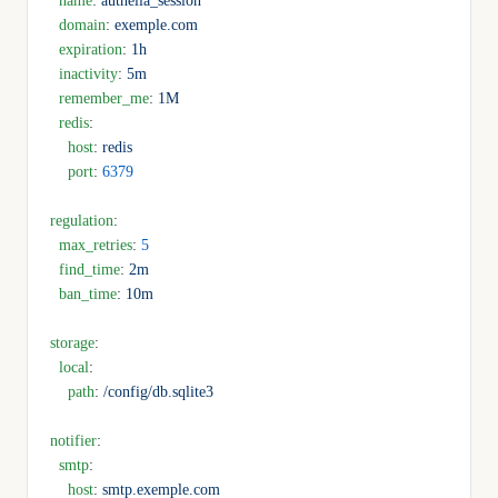
  name
: 
authelia_session
  domain
: 
exemple.com
  expiration
: 
1h
  inactivity
: 
5m
  remember_me
: 
1M
  redis
:
    host
: 
redis
    port
: 
6379
regulation
:
  max_retries
: 
5
  find_time
: 
2m
  ban_time
: 
10m
storage
:
  local
:
    path
: 
/config/db.sqlite3
notifier
:
  smtp
:
    host
: 
smtp.exemple.com