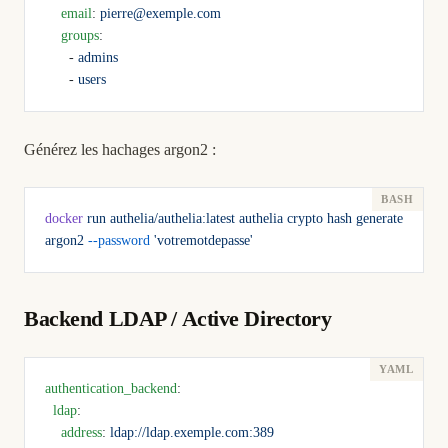
    email
: 
pierre@exemple.com
    groups
:
      - 
admins
      - 
users
Générez les hachages argon2 :
docker
 run
 authelia/authelia:latest
 authelia
 crypto
 hash
 generate
argon2
 --password
 'votremotdepasse'
Backend LDAP / Active Directory
authentication_backend
:
  ldap
:
    address
: 
ldap://ldap.exemple.com:389