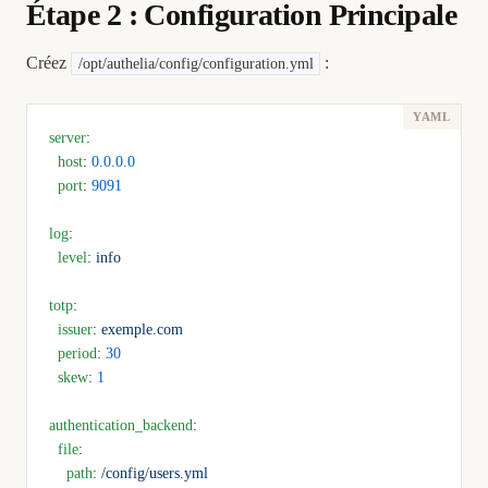
Étape 2 : Configuration Principale
Créez
:
/opt/authelia/config/configuration.yml
server
:
  host
: 
0.0.0.0
  port
: 
9091
log
:
  level
: 
info
totp
:
  issuer
: 
exemple.com
  period
: 
30
  skew
: 
1
authentication_backend
:
  file
:
    path
: 
/config/users.yml