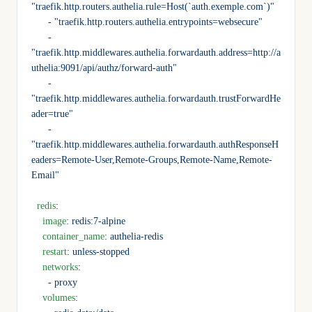
"traefik.http.routers.authelia.rule=Host(`auth.exemple.com`)"
      - 
"traefik.http.routers.authelia.entrypoints=websecure"
      - 
"traefik.http.middlewares.authelia.forwardauth.address=http://a
uthelia:9091/api/authz/forward-auth"
      - 
"traefik.http.middlewares.authelia.forwardauth.trustForwardHe
ader=true"
      - 
"traefik.http.middlewares.authelia.forwardauth.authResponseH
eaders=Remote-User,Remote-Groups,Remote-Name,Remote-
Email"
  redis
:
    image
: 
redis:7-alpine
    container_name
: 
authelia-redis
    restart
: 
unless-stopped
    networks
:
      - 
proxy
    volumes
: