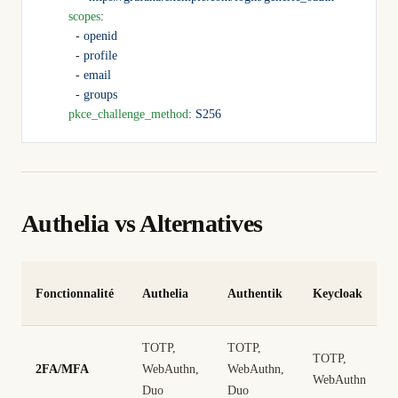
        scopes
:
          - 
openid
          - 
profile
          - 
email
          - 
groups
        pkce_challenge_method
: 
S256
Authelia vs Alternatives
Fonctionnalité
Authelia
Authentik
Keycloak
TOTP,
TOTP,
TOTP,
2FA/MFA
WebAuthn,
WebAuthn,
WebAuthn
Duo
Duo