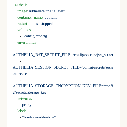
  authelia
:
    image
: 
authelia/authelia:latest
    container_name
: 
authelia
    restart
: 
unless-stopped
    volumes
:
      - 
./config:/config
    environment
:
      - 
AUTHELIA_JWT_SECRET_FILE=/config/secrets/jwt_secret
      - 
AUTHELIA_SESSION_SECRET_FILE=/config/secrets/sessi
on_secret
      - 
AUTHELIA_STORAGE_ENCRYPTION_KEY_FILE=/confi
g/secrets/storage_key
    networks
:
      - 
proxy
    labels
:
      - 
"traefik.enable=true"
      - 