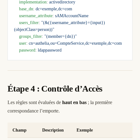
    implementation
: 
activedirectory
    base_dn
: 
dc=exemple,dc=com
    username_attribute
: 
sAMAccountName
    users_filter
: 
"(&({username_attribute}={input})
(objectClass=person))"
    groups_filter
: 
"(member={dn})"
    user
: 
cn=authelia,ou=CompteService,dc=exemple,dc=com
    password
: 
ldappassword
Étape 4 : Contrôle d’Accès
Les règles sont évaluées de
haut en bas
; la première
correspondance l’emporte.
Champ
Description
Exemple