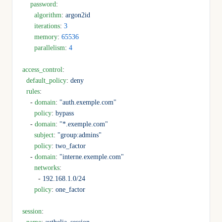
    password
:
      algorithm
: 
argon2id
      iterations
: 
3
      memory
: 
65536
      parallelism
: 
4
access_control
:
  default_policy
: 
deny
  rules
:
    - 
domain
: 
"auth.exemple.com"
      policy
: 
bypass
    - 
domain
: 
"*.exemple.com"
      subject
: 
"group:admins"
      policy
: 
two_factor
    - 
domain
: 
"interne.exemple.com"
      networks
:
        - 
192.168.1.0/24
      policy
: 
one_factor
session
: