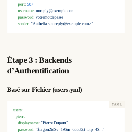
    port
: 
587
    username
: 
noreply@exemple.com
    password
: 
votremotdepasse
    sender
: 
"Authelia <noreply@exemple.com>"
Étape 3 : Backends
d’Authentification
Basé sur Fichier (users.yml)
users
:
  pierre
:
    displayname
: 
"Pierre Dupont"
    password
: 
"$argon2id$v=19$m=65536,t=3,p=4$..."