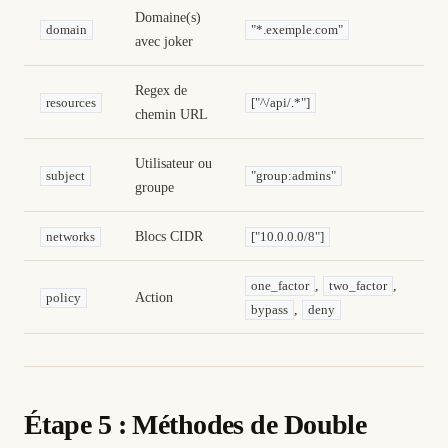
Domaine(s)
domain
"*.exemple.com"
avec joker
Regex de
resources
["^/api/.*"]
chemin URL
Utilisateur ou
subject
"group:admins"
groupe
Blocs CIDR
networks
["10.0.0.0/8"]
,
,
one_factor
two_factor
Action
policy
,
bypass
deny
Étape 5 : Méthodes de Double