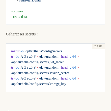
      - 
redis-data:/data
volumes
:
  redis-data
:
Générez les secrets :
mkdir
 -p
 /opt/authelia/config/secrets
tr
 -dc
 'A-Za-z0-9'
 <
/dev/urandom
 |
 head
 -c
 64
 >
/opt/authelia/config/secrets/jwt_secret
tr
 -dc
 'A-Za-z0-9'
 <
/dev/urandom
 |
 head
 -c
 64
 >
/opt/authelia/config/secrets/session_secret
tr
 -dc
 'A-Za-z0-9'
 <
/dev/urandom
 |
 head
 -c
 64
 >
/opt/authelia/config/secrets/storage_key