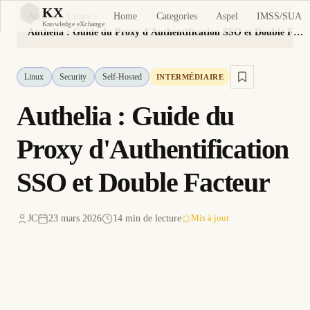
KX
Home
Categories
Aspel
IMSS/SUA
Accueil
Linux
KX
Knowledge eXchange
Authelia : Guide du Proxy d'Authentification SSO et Double Facteur
Linux
Security
Self-Hosted
INTERMÉDIAIRE
Authelia : Guide du
Proxy d'Authentification
SSO et Double Facteur
JC
23 mars 2026
14 min de lecture
Mis à jour