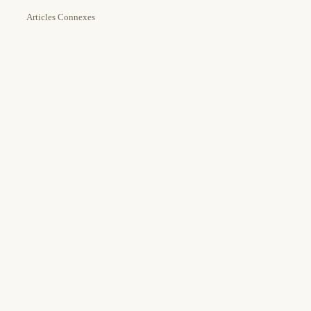
Articles Connexes
Estimated Time:
Tools Needed:
25m
Authelia