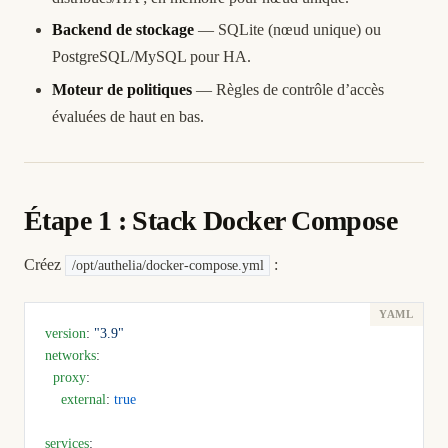
Backend de stockage
— SQLite (nœud unique) ou
PostgreSQL/MySQL pour HA.
Moteur de politiques
— Règles de contrôle d’accès
évaluées de haut en bas.
Étape 1 : Stack Docker Compose
Créez
:
/opt/authelia/docker-compose.yml
version
: 
"3.9"
networks
:
  proxy
:
    external
: 
true
services
: