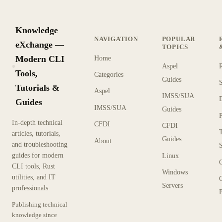
Knowledge
NAVIGATION
POPULAR
eXchange —
TOPICS
Modern CLI
Home
Aspel
KX
Tools,
Categories
Guides
Tutorials &
Aspel
IMSS/SUA
Guides
IMSS/SUA
Guides
In-depth technical
CFDI
CFDI
articles, tutorials,
Guides
About
and troubleshooting
guides for modern
Linux
CLI tools, Rust
Windows
utilities, and IT
Servers
professionals
P
Publishing technical
knowledge since