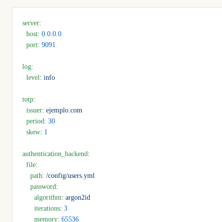
server
:
  host
: 
0.0.0.0
  port
: 
9091
log
:
  level
: 
info
totp
:
  issuer
: 
ejemplo.com
  period
: 
30
  skew
: 
1
authentication_backend
:
  file
:
    path
: 
/config/users.yml
    password
:
      algorithm
: 
argon2id
      iterations
: 
3
      memory
: 
65536