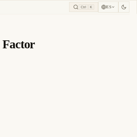
ES
Ctrl
K
 Factor