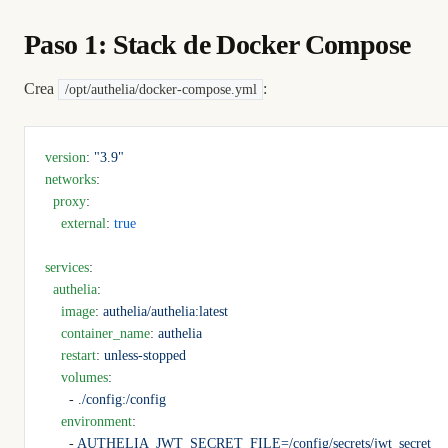
Paso 1: Stack de Docker Compose
Crea
:
/opt/authelia/docker-compose.yml
version
: 
"3.9"
networks
:
  proxy
:
    external
: 
true
services
:
  authelia
:
    image
: 
authelia/authelia:latest
    container_name
: 
authelia
    restart
: 
unless-stopped
    volumes
:
      - 
./config:/config
    environment
:
      - 
AUTHELIA_JWT_SECRET_FILE=/config/secrets/jwt_secret