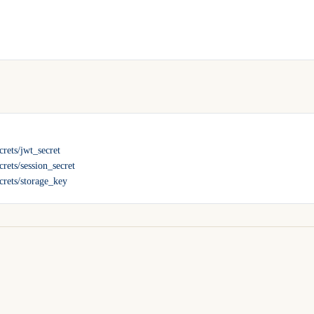
crets/jwt_secret
crets/session_secret
ecrets/storage_key