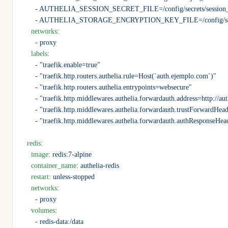
      - 
AUTHELIA_SESSION_SECRET_FILE=/config/secrets/session_
      - 
AUTHELIA_STORAGE_ENCRYPTION_KEY_FILE=/config/secre
    networks
:
      - 
proxy
    labels
:
      - 
"traefik.enable=true"
      - 
"traefik.http.routers.authelia.rule=Host(`auth.ejemplo.com`)"
      - 
"traefik.http.routers.authelia.entrypoints=websecure"
      - 
"traefik.http.middlewares.authelia.forwardauth.address=http://au
      - 
"traefik.http.middlewares.authelia.forwardauth.trustForwardHea
      - 
"traefik.http.middlewares.authelia.forwardauth.authRespons
  redis
:
    image
: 
redis:7-alpine
    container_name
: 
authelia-redis
    restart
: 
unless-stopped
    networks
:
      - 
proxy
    volumes
:
      - 
redis-data:/data