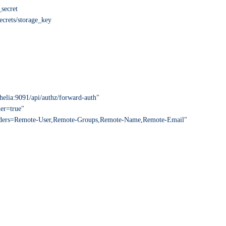
secret
ts/storage_key
thelia:9091/api/authz/forward-auth"
der=true"
eHeaders=Remote-User,Remote-Groups,Remote-Name,Remote-Email"