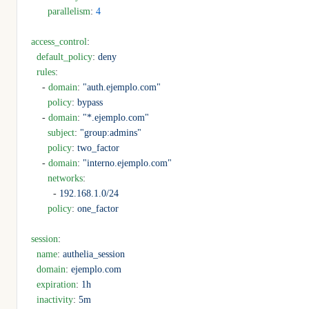
      parallelism
: 
4
access_control
:
  default_policy
: 
deny
  rules
:
    - 
domain
: 
"auth.ejemplo.com"
      policy
: 
bypass
    - 
domain
: 
"*.ejemplo.com"
      subject
: 
"group:admins"
      policy
: 
two_factor
    - 
domain
: 
"interno.ejemplo.com"
      networks
:
        - 
192.168.1.0/24
      policy
: 
one_factor
session
:
  name
: 
authelia_session
  domain
: 
ejemplo.com
  expiration
: 
1h
  inactivity
: 
5m