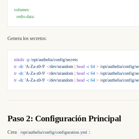
volumes
:
  redis-data
:
Genera los secretos:
mkdir
 -p
 /opt/authelia/config/secrets
tr
 -dc
 'A-Za-z0-9'
 <
/dev/urandom
 |
 head
 -c
 64
 >
 /opt/authelia/config/se
tr
 -dc
 'A-Za-z0-9'
 <
/dev/urandom
 |
 head
 -c
 64
 >
 /opt/authelia/config/se
tr
 -dc
 'A-Za-z0-9'
 <
/dev/urandom
 |
 head
 -c
 64
 >
 /opt/authelia/config/s
Paso 2: Configuración Principal
Crea
:
/opt/authelia/config/configuration.yml