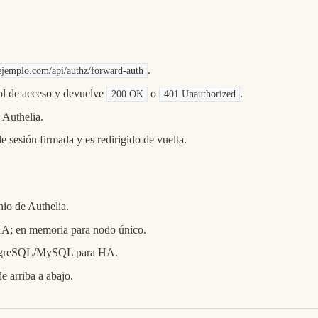
.
ejemplo.com/api/authz/forward-auth
rol de acceso y devuelve
o
.
200 OK
401 Unauthorized
e Authelia.
e sesión firmada y es redirigido de vuelta.
io de Authelia.
HA; en memoria para nodo único.
stgreSQL/MySQL para HA.
 arriba a abajo.