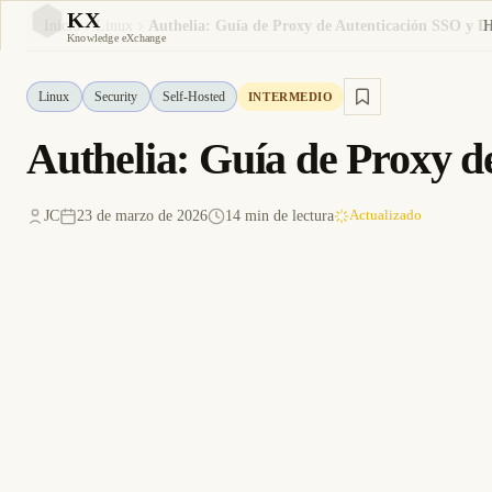
KX
Inicio
Linux
Authelia: Guía de Proxy de Autenticación SSO y D
KX
Knowledge eXchange
Linux
Security
Self-Hosted
INTERMEDIO
Authelia: Guía de Proxy d
JC
23 de marzo de 2026
14 min de lectura
Actualizado