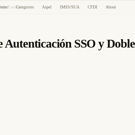
Home
Categories
Aspel
IMSS/SUA
CFDI
About
oble Factor
e Autenticación SSO y Doble