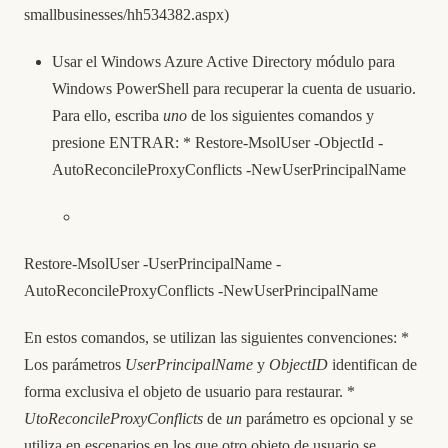
smallbusinesses/hh534382.aspx
)
Usar el Windows Azure Active Directory módulo para
Windows PowerShell para recuperar la cuenta de usuario.
Para ello, escriba
uno
de los siguientes comandos y
presione ENTRAR: * Restore-MsolUser -ObjectId
-
AutoReconcileProxyConflicts -NewUserPrincipalName
Restore-MsolUser -UserPrincipalName
-
AutoReconcileProxyConflicts -NewUserPrincipalName
En estos comandos, se utilizan las siguientes convenciones: *
Los parámetros
UserPrincipalName
y
ObjectID
identifican de
forma exclusiva el objeto de usuario para restaurar. *
UtoReconcileProxyConflicts
de
un
parámetro es opcional y se
utiliza en escenarios en los que otro objeto de usuario se