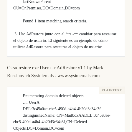
        lastKnownParent: 
OU=OnPremises,DC=Domain,DC=com
        Found 1 item matching search criteria.
 3. Uso AdRestore junto con el **r -** cambiar para restaurar 
el objeto de usuario. El siguiente es un ejemplo de cómo 
utilizar AdRestore para restaurar el objeto de usuario: 
C:>adrestore.exe Usera –r AdRestore v1.1 by Mark
Russinovich Sysinternals -
www.sysinternals.com
        Enumerating domain deleted objects:
        cn: UserA
        DEL:3c45a0ae-ebc5-490d-a4b4-4b20d3e34a3f
        distinguishedName: CN=MailboxAADEL:3c45a0ae-
ebc5-490d-a4b4-4b20d3e34a3f,CN=Deleted 
Objects,DC=Domain,DC=com