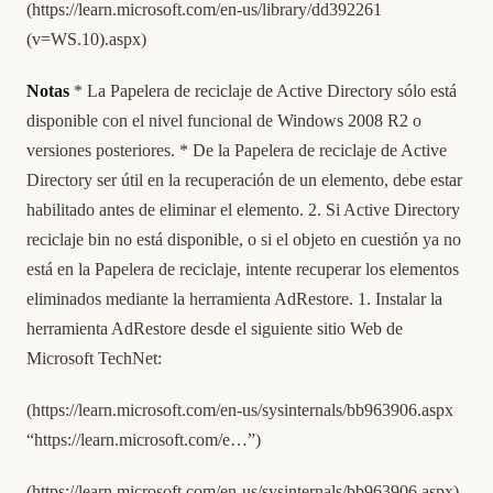
(
https://learn.microsoft.com/en-us/library/dd392261
(v=WS.10).aspx)
Notas
* La Papelera de reciclaje de Active Directory sólo está
disponible con el nivel funcional de Windows 2008 R2 o
versiones posteriores. * De la Papelera de reciclaje de Active
Directory ser útil en la recuperación de un elemento, debe estar
habilitado antes de eliminar el elemento. 2. Si Active Directory
reciclaje bin no está disponible, o si el objeto en cuestión ya no
está en la Papelera de reciclaje, intente recuperar los elementos
eliminados mediante la herramienta AdRestore. 1. Instalar la
herramienta AdRestore desde el siguiente sitio Web de
Microsoft TechNet:
(
https://learn.microsoft.com/en-us/sysinternals/bb963906.aspx
“
https://learn.microsoft.com/e
…”)
(
https://learn.microsoft.com/en-us/sysinternals/bb963906.aspx
)