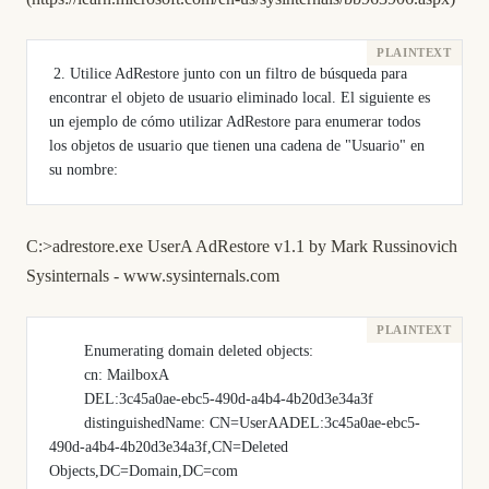
 2. Utilice AdRestore junto con un filtro de búsqueda para 
encontrar el objeto de usuario eliminado local. El siguiente es 
un ejemplo de cómo utilizar AdRestore para enumerar todos 
los objetos de usuario que tienen una cadena de "Usuario" en 
su nombre: 
C:>adrestore.exe UserA AdRestore v1.1 by Mark Russinovich
Sysinternals -
www.sysinternals.com
        Enumerating domain deleted objects:
        cn: MailboxA
        DEL:3c45a0ae-ebc5-490d-a4b4-4b20d3e34a3f
        distinguishedName: CN=UserAADEL:3c45a0ae-ebc5-
490d-a4b4-4b20d3e34a3f,CN=Deleted 
Objects,DC=Domain,DC=com