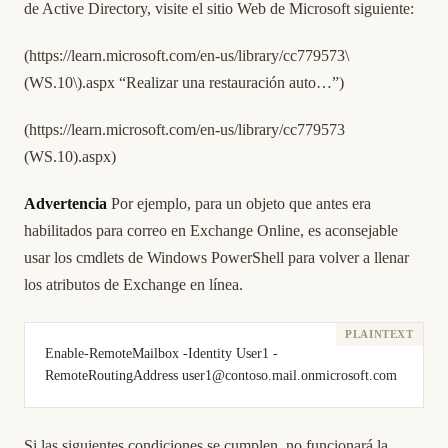
de Active Directory, visite el sitio Web de Microsoft siguiente:
(
https://learn.microsoft.com/en-us/library/cc779573\
(WS.10\).aspx
“Realizar una restauración auto…”)
(
https://learn.microsoft.com/en-us/library/cc779573
(WS.10).aspx)
Advertencia
Por ejemplo, para un objeto que antes era
habilitados para correo en Exchange Online, es aconsejable
usar los cmdlets de Windows PowerShell para volver a llenar
los atributos de Exchange en línea.
Enable-RemoteMailbox -Identity User1 -
RemoteRoutingAddress user1@contoso.mail.onmicrosoft.com
Si las siguientes condiciones se cumplen, no funcionará la