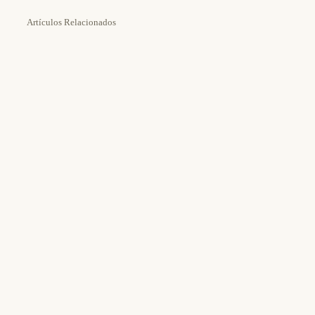
Artículos Relacionados
Estimated Time:
Tools Needed:
30m
Office 365 Admin Center