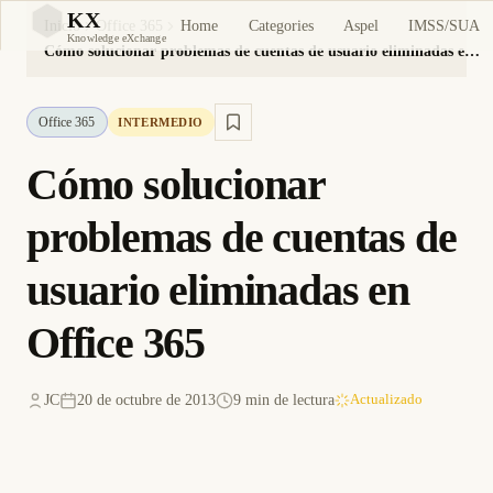
KX
Home
Categories
Aspel
IMSS/SUA
Inicio
Office 365
KX
Knowledge eXchange
Cómo solucionar problemas de cuentas de usuario eliminadas en Office 365
Office 365
INTERMEDIO
Cómo solucionar
problemas de cuentas de
usuario eliminadas en
Office 365
JC
20 de octubre de 2013
9 min de lectura
Actualizado