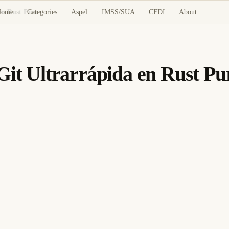
Home
Categories
Aspel
IMSS/SUA
CFDI
About
en Rust Puro
Git Ultrarrápida en Rust Pu