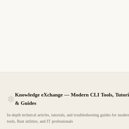
PROGRAMMING
DEVOPS
PROGRAM
24 de marzo de 2026
24 de marzo d
ES
onefetch: Muestra Info de tu
bacon: Ve
Repositorio Git en el Terminal
en Segun
onefetch es neofetch para repos Git. Nombre,
bacon ejecut
lenguajes, contribuidores, licencia, LOC.
segundo pla
6 min de lectura
7 min de lectu
Actualizado
PRINCIPIANTE
Knowledge eXchange — Modern CLI Tools, Tutori
& Guides
KX
In-depth technical articles, tutorials, and troubleshooting guides for mode
tools, Rust utilities, and IT professionals