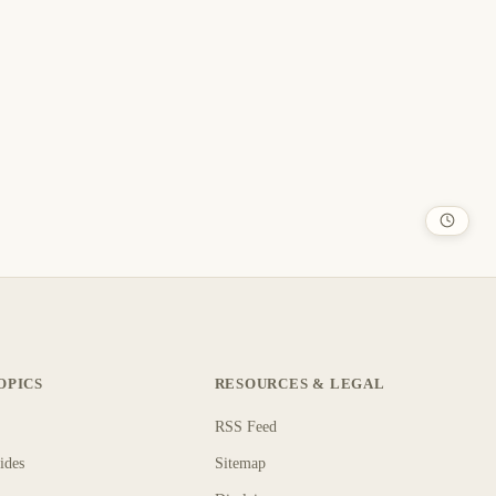
Qué
 Rust
ás en tu
NTERMEDIO
OPICS
RESOURCES & LEGAL
RSS Feed
ides
Sitemap