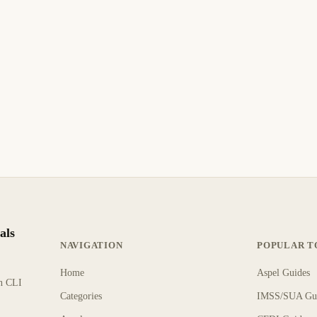
MING
LINUX
PROGRAMMING
DEVOPS
e 2026
24 de marzo de 2026
ES
ES
rificador de Código Rust
cargo-bloat: Encuentra 
do Plano
Ocupa Más en tu Binario
a cargo check/clippy/test en
cargo-bloat muestra qué ocupa m
no con TUI.
binario Rust.
ra
7 min de lectura
Actualizado
INTERMEDIO
Actualizado
I
als
NAVIGATION
POPULAR T
Home
Aspel Guides
rn CLI
Categories
IMSS/SUA Gu