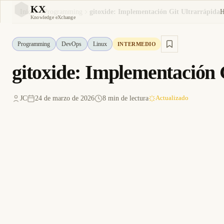
KX
Inicio
Programming
gitoxide: Implementación Git Ultrarrápida 
KX
Knowledge eXchange
Programming
DevOps
Linux
INTERMEDIO
gitoxide: Implementación 
JC
24 de marzo de 2026
8 min de lectura
Actualizado