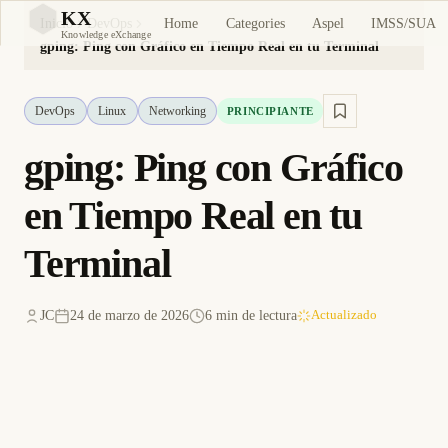
KX
Home
Categories
Aspel
IMSS/SUA
Inicio
DevOps
KX
Knowledge eXchange
gping: Ping con Gráfico en Tiempo Real en tu Terminal
DevOps
Linux
Networking
PRINCIPIANTE
gping: Ping con Gráfico
en Tiempo Real en tu
Terminal
JC
24 de marzo de 2026
6 min de lectura
Actualizado