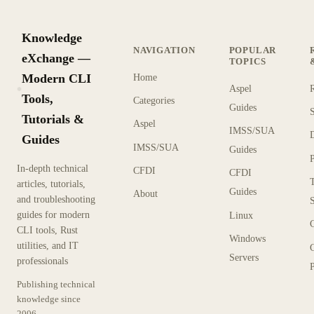
Knowledge
NAVIGATION
POPULAR
eXchange —
TOPICS
Modern CLI
Home
Aspel
KX
Tools,
Categories
Guides
Tutorials &
Aspel
IMSS/SUA
Guides
IMSS/SUA
Guides
In-depth technical
CFDI
CFDI
articles, tutorials,
Guides
About
and troubleshooting
guides for modern
Linux
CLI tools, Rust
Windows
utilities, and IT
Servers
professionals
P
Publishing technical
knowledge since
2006