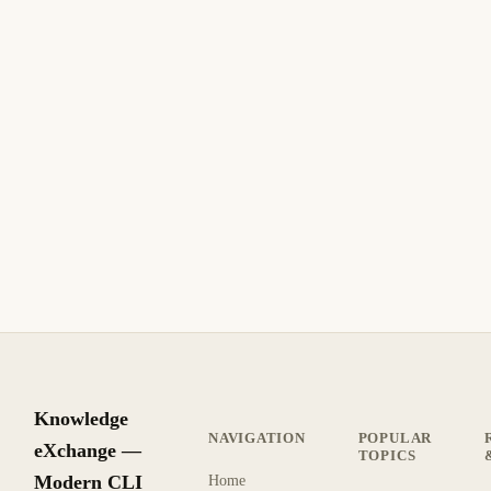
23 de marzo de 2026
LINUX
DEVOPS
ES
MinIO: Guía Completa de Almacenamiento de
Objetos Compatible con S3
Guía completa de MinIO: arquitectura, modo distribuido,
codificación de borrado, IAM, cifrado, notificaciones y
despliegue Docker Compose en producción.
18 min de lectura
Actualizado
AVANZADO
Knowledge
NAVIGATION
POPULAR
eXchange —
TOPICS
Modern CLI
Home