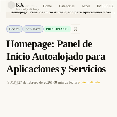
KX
Home
Categories
Aspel
IMSS/SUA
Inicio
DevOps
KX
Knowledge eXchange
Homepage: Panel de Inicio Autoalojado para Aplicaciones y Servicios
DevOps
Self-Hosted
PRINCIPIANTE
Homepage: Panel de
Inicio Autoalojado para
Aplicaciones y Servicios
JC
27 de febrero de 2026
8 min de lectura
Actualizado