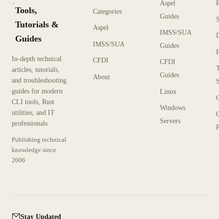
Aspel
KX
Tools,
Categories
Guides
Tutorials &
Aspel
IMSS/SUA
Guides
IMSS/SUA
Guides
In-depth technical
CFDI
CFDI
articles, tutorials,
Guides
About
and troubleshooting
guides for modern
Linux
CLI tools, Rust
Windows
utilities, and IT
Servers
professionals
P
Publishing technical
knowledge since
2006
Stay Updated