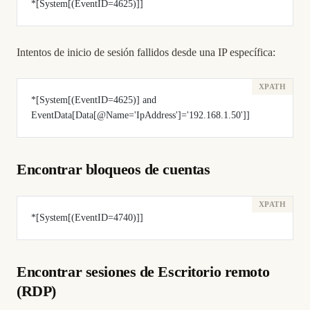
*[System[(EventID=4625)]]
Intentos de inicio de sesión fallidos desde una IP específica:
*[System[(EventID=4625)] and 
EventData[Data[@Name='IpAddress']='192.168.1.50']]
Encontrar bloqueos de cuentas
*[System[(EventID=4740)]]
Encontrar sesiones de Escritorio remoto
(RDP)