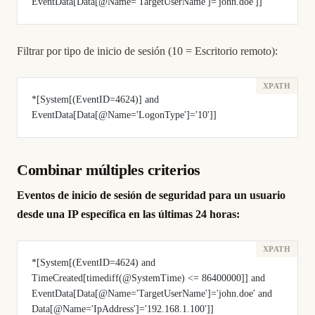
EventData[Data[@Name='TargetUserName']='john.doe']]
Filtrar por tipo de inicio de sesión (10 = Escritorio remoto):
*[System[(EventID=4624)] and 
EventData[Data[@Name='LogonType']='10']]
Combinar múltiples criterios
Eventos de inicio de sesión de seguridad para un usuario
desde una IP específica en las últimas 24 horas:
*[System[(EventID=4624) and 
TimeCreated[timediff(@SystemTime) <= 86400000]] and 
EventData[Data[@Name='TargetUserName']='john.doe' and 
Data[@Name='IpAddress']='192.168.1.100']]