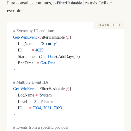
Para consultas comunes,
es más fácil de
-FilterHashtable
escribir:
# Events by ID and time
Get-WinEvent
 -
FilterHashtable 
@
{
    LogName   
=
 'Security'
    ID        
=
 4625
    StartTime 
=
 (
Get-Date
).AddDays(
-7
)
    EndTime   
=
 Get-Date
}
# Multiple Event IDs
Get-WinEvent
 -
FilterHashtable 
@
{
    LogName 
=
 'System'
    Level   
=
 2
    # Error
    ID      
=
 7034
,
 7031
,
 7023
}
# Events from a specific provider