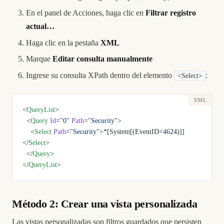
En el panel de Acciones, haga clic en
Filtrar registro
actual…
Haga clic en la pestaña
XML
Marque
Editar consulta manualmente
Ingrese su consulta XPath dentro del elemento
:
<Select>
<
QueryList
>
  <
Query
 Id
=
"0"
 Path
=
"Security"
>
    <
Select
 Path
=
"Security"
>*[System[(EventID=4624)]]
</
Select
>
  </
Query
>
</
QueryList
>
Método 2: Crear una vista personalizada
Las vistas personalizadas son filtros guardados que persisten