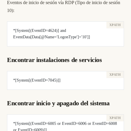
Eventos de inicio de sesión vía RDP (Tipo de inicio de sesión
10):
*[System[(EventID=4624)] and 
EventData[Data[@Name='LogonType']='10']]
Encontrar instalaciones de servicios
*[System[(EventID=7045)]]
Encontrar inicio y apagado del sistema
*[System[(EventID=6005 or EventID=6006 or EventID=6008 
or EventID=6009)]]