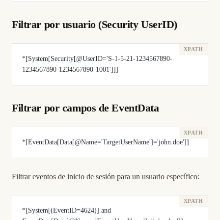
Filtrar por usuario (Security UserID)
*[System[Security[@UserID='S-1-5-21-1234567890-
1234567890-1234567890-1001']]]
Filtrar por campos de EventData
*[EventData[Data[@Name='TargetUserName']='john.doe']]
Filtrar eventos de inicio de sesión para un usuario específico:
*[System[(EventID=4624)] and 