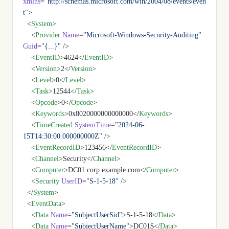
xmlns
=
"http://schemas.microsoft.com/win/2004/08/events/even
t"
>
  <
System
>
    <
Provider
 Name
=
"Microsoft-Windows-Security-Auditing"
Guid
=
"{...}"
 />
    <
EventID
>4624</
EventID
>
    <
Version
>2</
Version
>
    <
Level
>0</
Level
>
    <
Task
>12544</
Task
>
    <
Opcode
>0</
Opcode
>
    <
Keywords
>0x8020000000000000</
Keywords
>
    <
TimeCreated
 SystemTime
=
"2024-06-
15T14:30:00.000000000Z"
 />
    <
EventRecordID
>123456</
EventRecordID
>
    <
Channel
>Security</
Channel
>
    <
Computer
>DC01.corp.example.com</
Computer
>
    <
Security
 UserID
=
"S-1-5-18"
 />
  </
System
>
  <
EventData
>
    <
Data
 Name
=
"SubjectUserSid"
>S-1-5-18</
Data
>
    <
Data
 Name
=
"SubjectUserName"
>DC01$</
Data
>