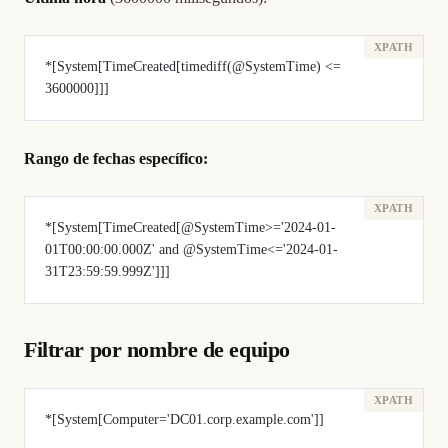
*[System[TimeCreated[timediff(@SystemTime) <= 
3600000]]]
Rango de fechas específico:
*[System[TimeCreated[@SystemTime>='2024-01-
01T00:00:00.000Z' and @SystemTime<='2024-01-
31T23:59:59.999Z']]]
Filtrar por nombre de equipo
*[System[Computer='DC01.corp.example.com']]