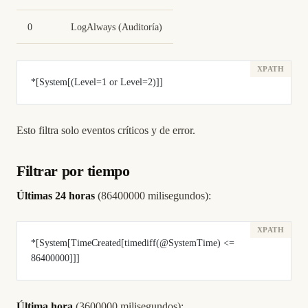
0
LogAlways (Auditoría)
*[System[(Level=1 or Level=2)]]
Esto filtra solo eventos críticos y de error.
Filtrar por tiempo
Últimas 24 horas
(86400000 milisegundos):
*[System[TimeCreated[timediff(@SystemTime) <= 
86400000]]]
Última hora
(3600000 milisegundos):