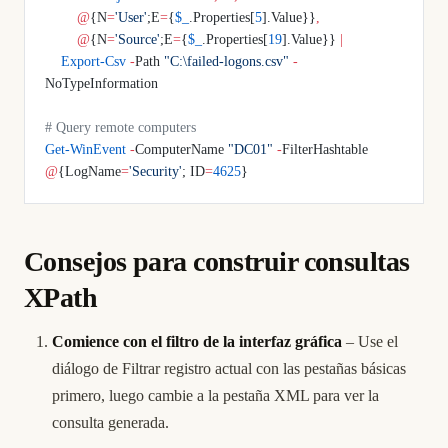
        @
{N
=
'User'
;E
=
{
$_
.Properties[
5
].Value}}
,
        @
{N
=
'Source'
;E
=
{
$_
.Properties[
19
].Value}} 
|
    Export-Csv
 -
Path 
"C:\failed-logons.csv"
 -
NoTypeInformation
# Query remote computers
Get-WinEvent
 -
ComputerName 
"DC01"
 -
FilterHashtable 
@
{LogName
=
'Security'
; ID
=
4625
}
Consejos para construir consultas
XPath
Comience con el filtro de la interfaz gráfica
– Use el
diálogo de Filtrar registro actual con las pestañas básicas
primero, luego cambie a la pestaña XML para ver la
consulta generada.