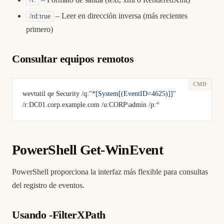
/f:
– Leer en dirección inversa (más recientes
/rd:true
primero)
Consultar equipos remotos
wevtutil qe Security /q:
"*[System[(EventID=4625)]]"
/r:DC01.corp.example.com /u:CORP\admin /p:
*
PowerShell Get-WinEvent
PowerShell proporciona la interfaz más flexible para consultas
del registro de eventos.
Usando -FilterXPath