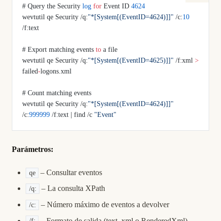
# Query the Security 
log
 for
 Event ID 
4624
wevtutil qe Security /q:
"*[System[(EventID=4624)]]"
 /c:
10
/f:text
# Export matching events 
to
 a file
wevtutil qe Security /q:
"*[System[(EventID=4625)]]"
 /f:xml 
>
failed
-
logons.xml
# Count matching events
wevtutil qe Security /q:
"*[System[(EventID=4624)]]"
/c:
999999
 /f:text | find /c 
"Event"
Parámetros:
– Consultar eventos
qe
– La consulta XPath
/q:
– Número máximo de eventos a devolver
/c:
– Formato de salida (text, xml o RenderedXml)