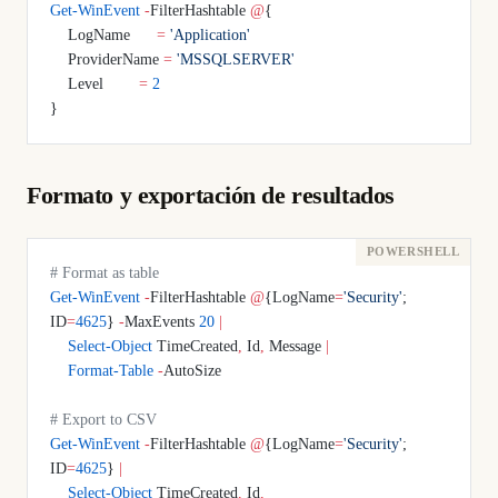
Get-WinEvent
 -
FilterHashtable 
@
{
    LogName      
=
 'Application'
    ProviderName 
=
 'MSSQLSERVER'
    Level        
=
 2
}
Formato y exportación de resultados
# Format as table
Get-WinEvent
 -
FilterHashtable 
@
{LogName
=
'Security'
; 
ID
=
4625
} 
-
MaxEvents 
20
 |
    Select-Object
 TimeCreated
,
 Id
,
 Message 
|
    Format-Table
 -
AutoSize
# Export to CSV
Get-WinEvent
 -
FilterHashtable 
@
{LogName
=
'Security'
; 
ID
=
4625
} 
|
    Select-Object
 TimeCreated
,
 Id
,