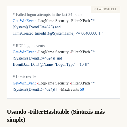
# Failed logon attempts in the last 24 hours
Get-WinEvent
 -
LogName Security 
-
FilterXPath 
"*
[System[(EventID=4625) and 
TimeCreated[timediff(@SystemTime) <= 86400000]]]"
# RDP logon events
Get-WinEvent
 -
LogName Security 
-
FilterXPath 
"*
[System[(EventID=4624)] and 
EventData[Data[@Name='LogonType']='10']]"
# Limit results
Get-WinEvent
 -
LogName Security 
-
FilterXPath 
"*
[System[(EventID=4624)]]"
 -
MaxEvents 
50
Usando -FilterHashtable (Sintaxis más
simple)