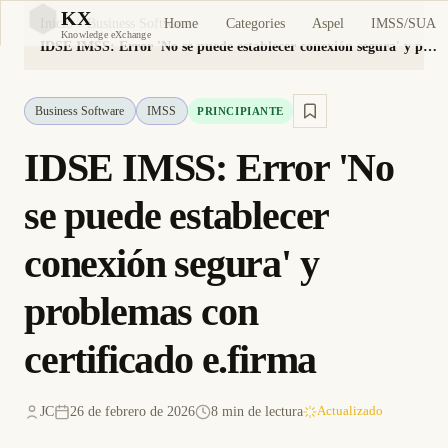
KX
Home
Categories
Aspel
IMSS/SUA
Inicio
Business Software
KX
Knowledge eXchange
IDSE IMSS: Error 'No se puede establecer conexión segura' y problemas con certificado e.firma
Business Software
IMSS
PRINCIPIANTE
IDSE IMSS: Error 'No
se puede establecer
conexión segura' y
problemas con
certificado e.firma
JC
26 de febrero de 2026
8 min de lectura
Actualizado