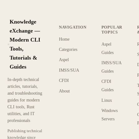
Knowledge
NAVIGATION
POPULAR
eXchange —
TOPICS
Modern CLI
Home
Aspel
KX
Tools,
Categories
Guides
Tutorials &
Aspel
IMSS/SUA
Guides
IMSS/SUA
Guides
In-depth technical
CFDI
CFDI
articles, tutorials,
Guides
About
and troubleshooting
guides for modern
Linux
CLI tools, Rust
Windows
utilities, and IT
Servers
professionals
P
Publishing technical
knowledge since