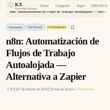
KX
Home
Categories
Aspel
IMSS/SUA
Inicio
Automation
KX
Knowledge eXchange
n8n: Automatización de Flujos de Trabajo Autoalojada — Alternativa a Zapier
Automation
Self-Hosted
INTERMEDIO
n8n: Automatización de
Flujos de Trabajo
Autoalojada —
Alternativa a Zapier
JC
27 de febrero de 2026
9 min de lectura
Actualizado