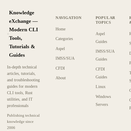
Knowledge
NAVIGATION
POPULAR
eXchange —
TOPICS
Modern CLI
Home
Aspel
KX
Tools,
Categories
Guides
Tutorials &
Aspel
IMSS/SUA
Guides
IMSS/SUA
Guides
In-depth technical
CFDI
CFDI
articles, tutorials,
Guides
About
and troubleshooting
guides for modern
Linux
CLI tools, Rust
Windows
utilities, and IT
Servers
professionals
P
Publishing technical
knowledge since
2006