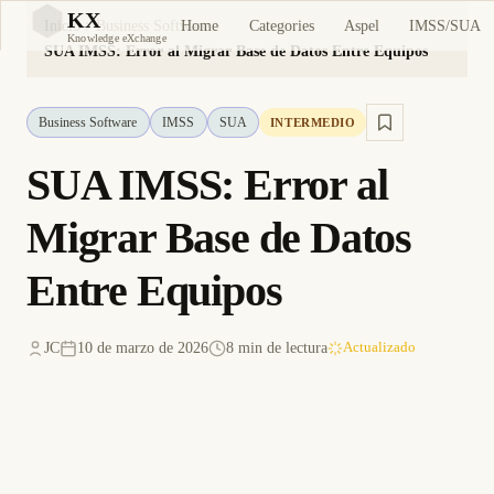
KX
Home
Categories
Aspel
IMSS/SUA
Inicio
Business Software
KX
Knowledge eXchange
SUA IMSS: Error al Migrar Base de Datos Entre Equipos
Business Software
IMSS
SUA
INTERMEDIO
SUA IMSS: Error al
Migrar Base de Datos
Entre Equipos
JC
10 de marzo de 2026
8 min de lectura
Actualizado