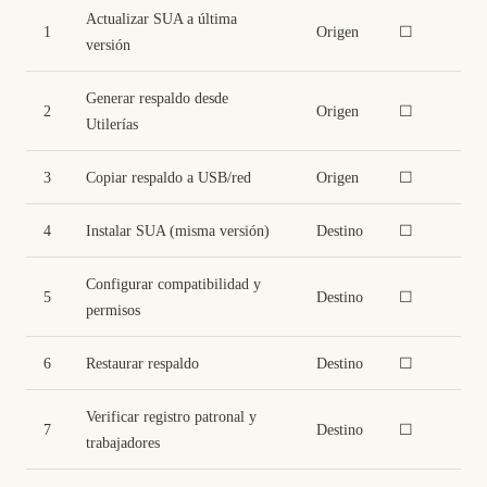
Actualizar SUA a última
1
Origen
☐
versión
Generar respaldo desde
2
Origen
☐
Utilerías
3
Copiar respaldo a USB/red
Origen
☐
4
Instalar SUA (misma versión)
Destino
☐
Configurar compatibilidad y
5
Destino
☐
permisos
6
Restaurar respaldo
Destino
☐
Verificar registro patronal y
7
Destino
☐
trabajadores