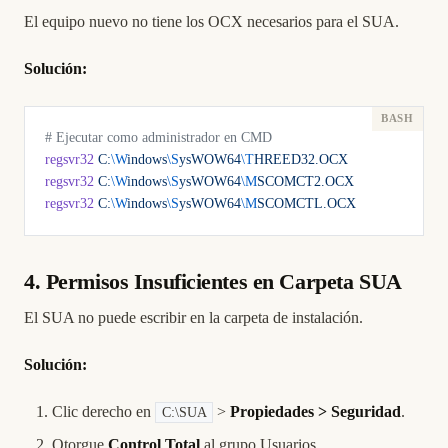
El equipo nuevo no tiene los OCX necesarios para el SUA.
Solución:
# Ejecutar como administrador en CMD
regsvr32
 C:
\W
indows
\S
ysWOW64
\T
HREED32.OCX
regsvr32
 C:
\W
indows
\S
ysWOW64
\M
SCOMCT2.OCX
regsvr32
 C:
\W
indows
\S
ysWOW64
\M
SCOMCTL.OCX
4. Permisos Insuficientes en Carpeta SUA
El SUA no puede escribir en la carpeta de instalación.
Solución:
Clic derecho en
>
Propiedades > Seguridad
.
C:\SUA
Otorgue
Control Total
al grupo Usuarios.