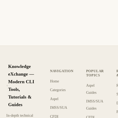
SUA IMSS: Error el archivo SUA no se puede
abrir o base de datos corrupta
SUA IMSS no abre SUA.MDB por archivo corrupto. Repara
con Jet Compact, restaura respaldo, excluye antivirus y evita
ejecutar desde red para recuperar la base.
11 min de lectura
Actualizado
INTERMEDIO
Knowledge
NAVIGATION
POPULAR
eXchange —
TOPICS
Modern CLI
Home
Aspel
KX
Tools,
Categories
Guides
Tutorials &
Aspel
IMSS/SUA
Guides
IMSS/SUA
Guides
In-depth technical
CFDI
CFDI