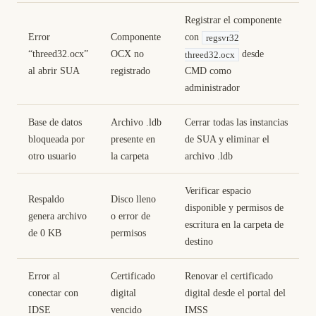
Registrar el componente
Error
Componente
con
regsvr32
“threed32.ocx”
OCX no
desde
threed32.ocx
al abrir SUA
registrado
CMD como
administrador
Base de datos
Archivo .ldb
Cerrar todas las instancias
bloqueada por
presente en
de SUA y eliminar el
otro usuario
la carpeta
archivo .ldb
Verificar espacio
Respaldo
Disco lleno
disponible y permisos de
genera archivo
o error de
escritura en la carpeta de
de 0 KB
permisos
destino
Error al
Certificado
Renovar el certificado
conectar con
digital
digital desde el portal del
IDSE
vencido
IMSS