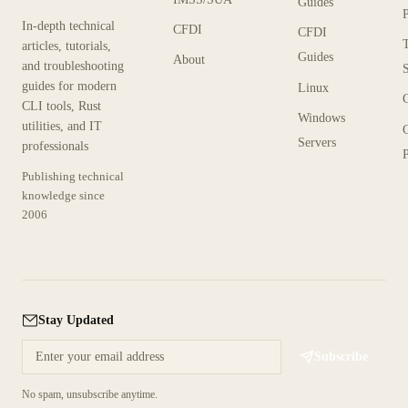
Guides
In-depth technical
CFDI
CFDI
articles, tutorials,
Guides
About
and troubleshooting
guides for modern
Linux
CLI tools, Rust
Windows
utilities, and IT
Servers
professionals
P
Publishing technical
knowledge since
2006
Stay Updated
Subscribe
No spam, unsubscribe anytime.