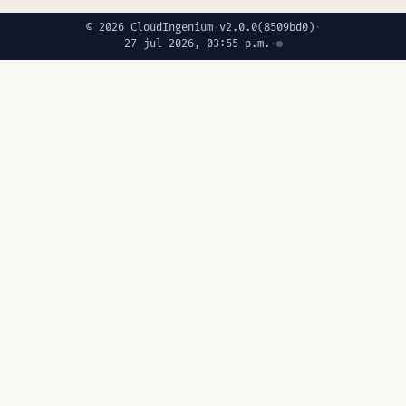
© 2026 CloudIngenium
·
v2.0.0
(8509bd0)
·
27 jul 2026, 03:55 p.m.
·