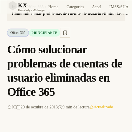
KX
Home
Categories
Aspel
IMSS/SUA
Inicio
Office 365
KX
Knowledge eXchange
Cómo solucionar problemas de cuentas de usuario eliminadas en Office 365
Office 365
PRINCIPIANTE
Cómo solucionar
problemas de cuentas de
usuario eliminadas en
Office 365
JC
20 de octubre de 2013
9 min de lectura
Actualizado