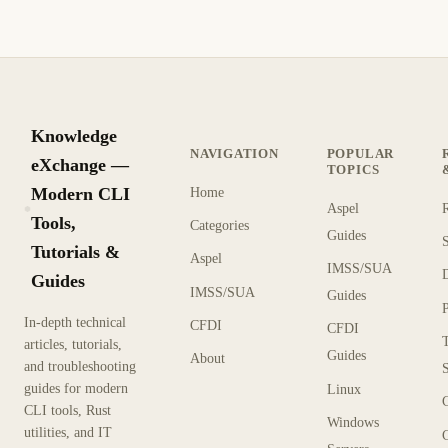
Knowledge
NAVIGATION
POPULAR
eXchange —
TOPICS
Modern CLI
Home
Aspel
KX
Tools,
Categories
Guides
Tutorials &
Aspel
IMSS/SUA
Guides
IMSS/SUA
Guides
In-depth technical
CFDI
CFDI
articles, tutorials,
Guides
About
and troubleshooting
guides for modern
Linux
CLI tools, Rust
Windows
utilities, and IT