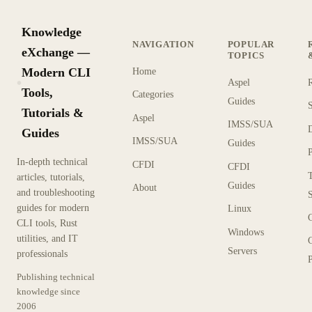
Knowledge
NAVIGATION
POPULAR
eXchange —
TOPICS
Modern CLI
Home
Aspel
KX
Tools,
Categories
Guides
Tutorials &
Aspel
IMSS/SUA
Guides
IMSS/SUA
Guides
In-depth technical
CFDI
CFDI
articles, tutorials,
Guides
About
and troubleshooting
guides for modern
Linux
CLI tools, Rust
Windows
utilities, and IT
Servers
professionals
P
Publishing technical
knowledge since
2006