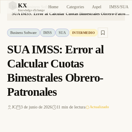
KX
Home
Categories
Aspel
IMSS/SUA
Inicio
Business Software
KX
Knowledge eXchange
SUA IMSS: Error al Calcular Cuotas Bimestrales Obrero-Patronales
Business Software
IMSS
SUA
INTERMEDIO
SUA IMSS: Error al
Calcular Cuotas
Bimestrales Obrero-
Patronales
JC
3 de junio de 2026
11 min de lectura
Actualizado