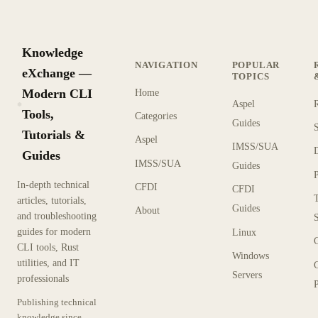
Knowledge
NAVIGATION
POPULAR
eXchange —
TOPICS
Modern CLI
Home
Aspel
KX
Tools,
Categories
Guides
Tutorials &
Aspel
IMSS/SUA
Guides
IMSS/SUA
Guides
In-depth technical
CFDI
CFDI
articles, tutorials,
Guides
About
and troubleshooting
guides for modern
Linux
CLI tools, Rust
Windows
utilities, and IT
Servers
professionals
P
Publishing technical
knowledge since