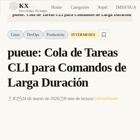
KX
Home
Categories
Aspel
IMSS/SUA
Inicio
Linux
KX
Knowledge eXchange
pueue: Cola de Tareas CLI para Comandos de Larga Duración
Linux
DevOps
Productivity
INTERMEDIO
pueue: Cola de Tareas
CLI para Comandos de
Larga Duración
JC
24 de marzo de 2026
8 min de lectura
Actualizado