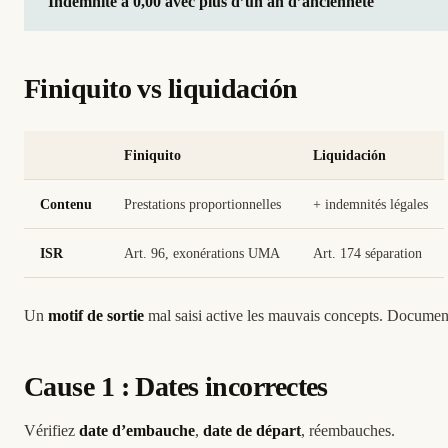
Indemnité à 0,00 avec plus d’un an d’ancienneté
Finiquito vs liquidación
Finiquito
Liquidación
Contenu
Prestations proportionnelles
+ indemnités légales
ISR
Art. 96, exonérations UMA
Art. 174 séparation
Un
motif de sortie
mal saisi active les mauvais concepts. Document
Cause 1 : Dates incorrectes
Vérifiez
date d’embauche
,
date de départ
, réembauches.