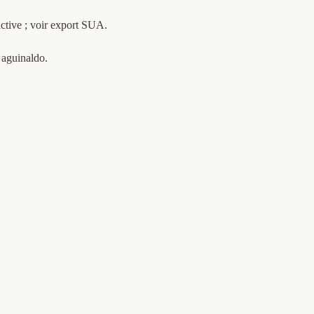
tive ; voir
export SUA
.
r
aguinaldo
.