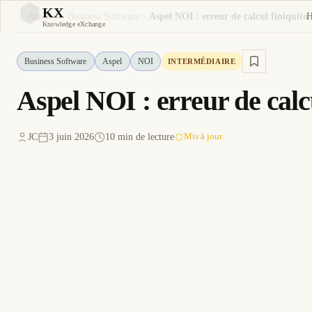
KX
Accueil
Business Software
Aspel NOI : erreur de calcul finiquito 
KX
Knowledge eXchange
Business Software
Aspel
NOI
INTERMÉDIAIRE
Aspel NOI : erreur de calcu
JC
3 juin 2026
10 min de lecture
Mis à jour