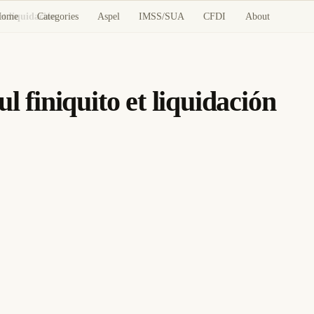
Home
Categories
Aspel
IMSS/SUA
CFDI
About
et liquidación
l finiquito et liquidación